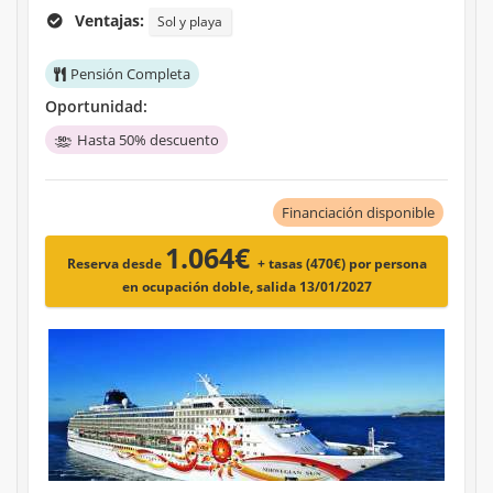
Ventajas:
Sol y playa
Pensión Completa
Oportunidad:
Hasta 50% descuento
Financiación disponible
1.064€
Reserva desde
+ tasas (470€)
por persona
en ocupación doble, salida 13/01/2027