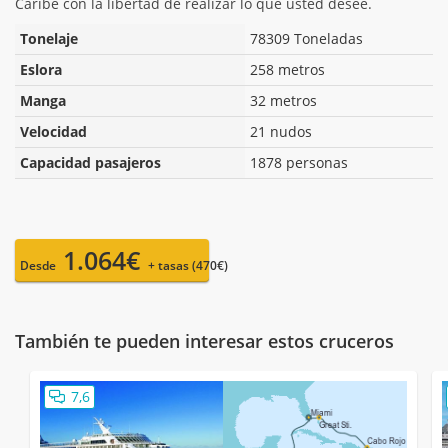
Caribe con la libertad de realizar lo que usted desee.
Tonelaje
78309 Toneladas
Eslora
258 metros
Manga
32 metros
Velocidad
21 nudos
Capacidad pasajeros
1878 personas
1.064€
Desde
+ tasas (470€)
También te pueden interesar estos cruceros
7,6