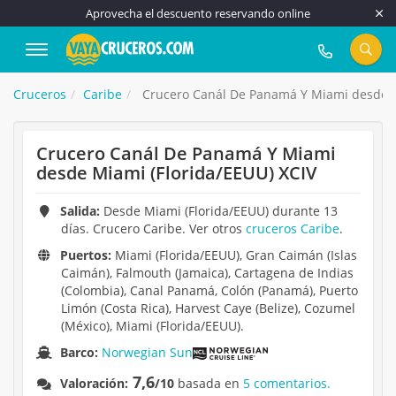
Aprovecha el descuento reservando online
917 815 555
Cruceros
Caribe
Crucero Canál De Panamá Y Miami desde M
Crucero Canál De Panamá Y Miami
desde Miami (Florida/EEUU) XCIV
Salida:
Desde Miami (Florida/EEUU) durante 13
días. Crucero Caribe. Ver otros
cruceros Caribe
.
Puertos:
Miami (Florida/EEUU), Gran Caimán (Islas
Caimán), Falmouth (Jamaica), Cartagena de Indias
(Colombia), Canal Panamá, Colón (Panamá), Puerto
Limón (Costa Rica), Harvest Caye (Belize), Cozumel
(México), Miami (Florida/EEUU).
Barco:
Norwegian Sun
7,6
Valoración:
/10
basada en
5 comentarios.