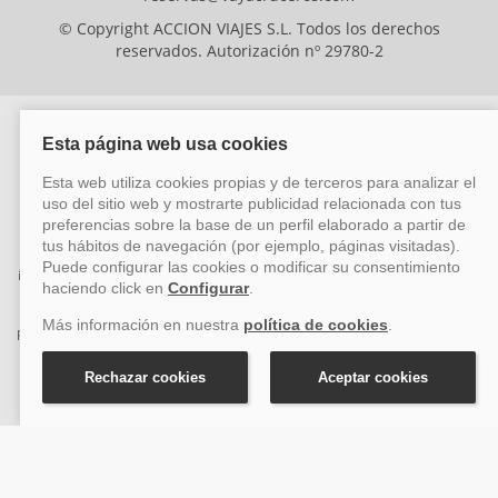
© Copyright ACCION VIAJES S.L. Todos los derechos
reservados. Autorización nº 29780-2
ACCION VIAJES SL ha sido beneficiaria del Fondo Europeo de Desarrollo
Regional (FEDER), cuyo objetivo es mejorar la competitividad de las pymes
mediante el impulso de la innovación, el desarrollo tecnológico, la
investigación de calidad y el uso seguro y fiable del ciberespacio. Gracias a
esta financiación, la empresa ha puesto en marcha un Plan de Acción
durante el año 2026 para reforzar su competitividad empresarial,
promoviendo la innovación y la ciberseguridad. Para ello, ha contado con el
apoyo de los programas Pyme Innova y Pyme Cibersegura de la Cámara
de Comercio de Málaga. #EuropaSeSiente