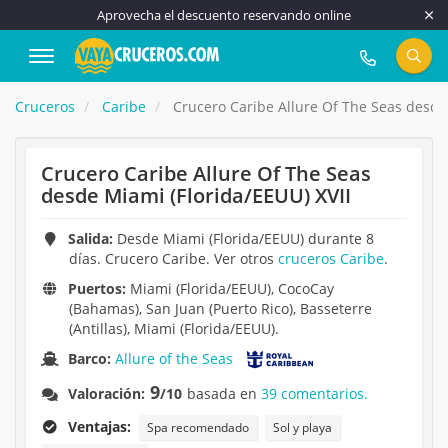
Aprovecha el descuento reservando online
917 815 555
Cruceros
Caribe
Crucero Caribe Allure Of The Seas desde 
Crucero Caribe Allure Of The Seas
desde Miami (Florida/EEUU) XVII
Salida:
Desde Miami (Florida/EEUU) durante 8
días. Crucero Caribe. Ver otros
cruceros Caribe
.
Puertos:
Miami (Florida/EEUU), CocoCay
(Bahamas), San Juan (Puerto Rico), Basseterre
(Antillas), Miami (Florida/EEUU).
Barco:
Allure of the Seas
9
Valoración:
/10
basada en
39 comentarios.
Ventajas:
Spa recomendado
Sol y playa