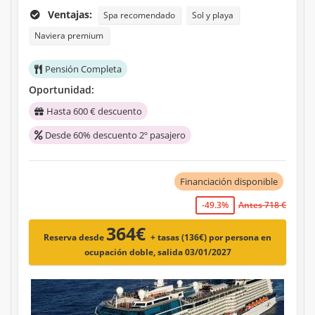
Ventajas:
Spa recomendado
Sol y playa
Naviera premium
Pensión Completa
Oportunidad:
Hasta 600 € descuento
Desde 60% descuento 2º pasajero
Financiación disponible
-49.3%
Antes 718 €
364€
Reserva desde
+ tasas (136€)
por persona en
ocupación doble, salida 03/01/2027