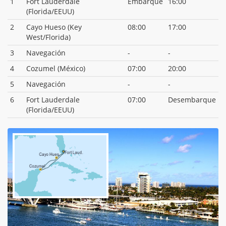
1
Fort Lauderdale
Embarque
16:00
(Florida/EEUU)
2
Cayo Hueso (Key
08:00
17:00
West/Florida)
3
Navegación
-
-
4
Cozumel (México)
07:00
20:00
5
Navegación
-
-
6
Fort Lauderdale
07:00
Desembarque
(Florida/EEUU)