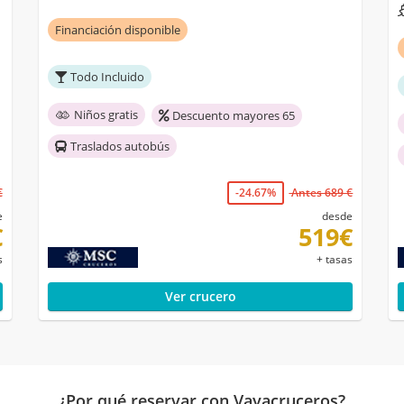
Financiación disponible
Todo Incluido
Niños gratis
Descuento mayores 65
Traslados autobús
€
-24.67%
Antes 689 €
e
desde
€
519€
s
+ tasas
Ver crucero
¿Por qué reservar con Vayacruceros?