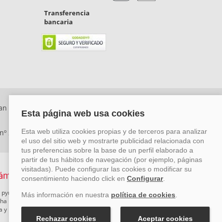
Transferencia
bancaria
an Rafael, Málaga. CP: 29006) Tel: +34 917 815 555 -
 nº 29780-2
 pymes mediante el impulso de la innovación, el desarrollo
rcha un Plan de Acción durante el año 2026 para reforzar su
ova y Pyme Cibersegura de la Cámara de Comercio de Málaga.