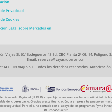
ación
a de Privacidad
a de Cookies
ción Legal sobre Mercados en
ón Viajes SL (C/ Bodegueros 43 Ed. CBC Planta 2ª Of. 14, Polígono S
Email: reservas@vayacruceros.com
t ACCION VIAJES S.L. Todos los derechos reservados. Autorización
e Desarrollo Regional (FEDER), cuyo objetivo es mejorar la competitividad de las
 fiable del ciberespacio. Gracias a esta financiación, la empresa ha puesto en ma
a ciberseguridad. Para ello, ha contado con el apoyo de los programas Pyme Inn
#EuropaSeSiente