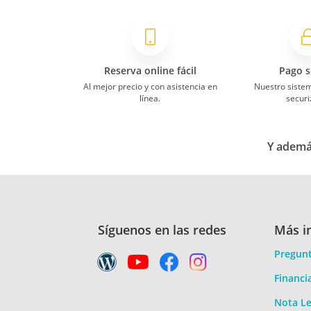
Reserva online fácil
Pago s
Al mejor precio y con asistencia en
Nuestro siste
línea.
securi
Y además
Síguenos en las redes
Más i
Pregunt
Financi
Nota Le