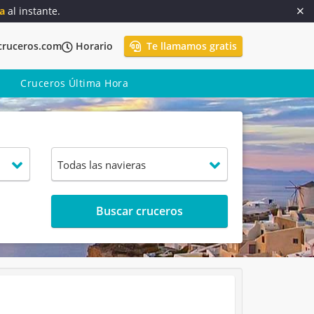
a
al instante.
cruceros.com
Horario
Te llamamos gratis
Cruceros Última Hora
Buscar cruceros