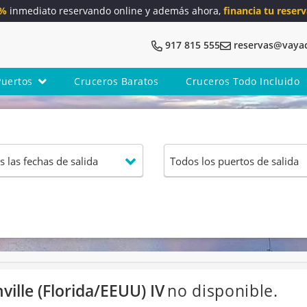
5%
inmediato reservando online y además ahora,
financia tu reserv
917 815 555
reservas@vaya
Puertos
Cruceros Baratos
Cruceros Todo Incluido
ille (Florida/EEUU) IV
no disponible.