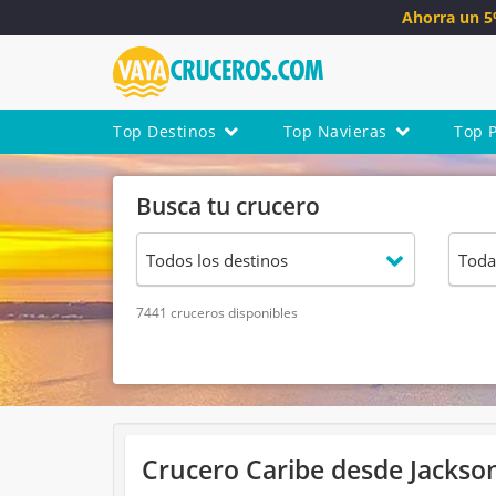
Ahorra un 
Top Destinos
Top Navieras
Top 
Busca tu crucero
7441 cruceros disponibles
Crucero Caribe desde Jacksonv