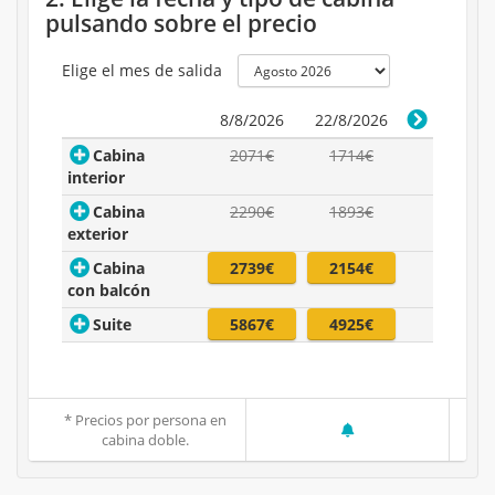
pulsando sobre el precio
Elige el mes de salida
8/8/2026
22/8/2026
Cabina
2071€
1714€
interior
Cabina
2290€
1893€
exterior
Cabina
2739€
2154€
con balcón
Suite
5867€
4925€
* Precios por persona en
cabina doble.