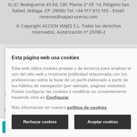
SL (C/ Bodegueros 43 Ed. CBC Planta 2ª Of. 14, Polígono San
Rafael, Málaga. CP: 29006) Tel: +34 917 815 555 - Email:
reservas@vayacruceros.com
© Copyright ACCION VIAJES S.L. Todos los derechos
reservados. Autorización nº 29780-2
ACCION VIAJES SL ha sido beneficiaria del Fondo Europeo de Desarrollo
Regional (FEDER), cuyo objetivo es mejorar la competitividad de las pymes
mediante el impulso de la innovación, el desarrollo tecnológico, la
investigación de calidad y el uso seguro y fiable del ciberespacio. Gracias a
esta financiación, la empresa ha puesto en marcha un Plan de Acción
durante el año 2026 para reforzar su competitividad empresarial,
promoviendo la innovación y la ciberseguridad. Para ello, ha contado con el
apoyo de los programas Pyme Innova y Pyme Cibersegura de la Cámara
de Comercio de Málaga. #EuropaSeSiente
Solicitar presupuesto gratuito