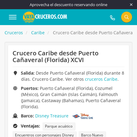
Aprovecha el descuento reservando online
917 815 555
Cruceros
Caribe
Crucero Caribe desde Puerto Cañaveral (F
Crucero Caribe desde Puerto
Cañaveral (Florida) XCVI
Salida:
Desde Puerto Cañaveral (Florida) durante 8
días. Crucero Caribe. Ver otros
cruceros Caribe
.
Puertos:
Puerto Cañaveral (Florida), Cozumel
(México), Gran Caimán (Islas Caimán), Falmouth
(Jamaica), Castaway (Bahamas), Puerto Cañaveral
(Florida).
Barco:
Disney Treasure
Ventajas:
Parque acuático
Encuentros con personajes Disney
Barco Nuevo