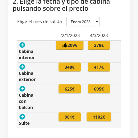
2. Elige la fecha y tipo de cabina
pulsando sobre el precio
Elige el mes de salida
22/1/2028
4/3/2028
209€
278€
Cabina
interior
348€
417€
Cabina
exterior
625€
695€
Cabina
con
balcón
981€
1102€
Suite