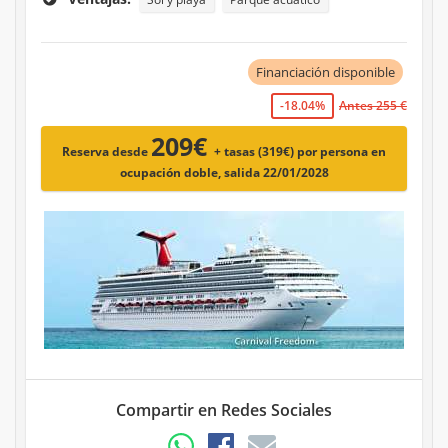
Financiación disponible
-18.04%
Antes 255 €
209€
Reserva desde
+ tasas (319€)
por persona en
ocupación doble, salida 22/01/2028
Compartir en Redes Sociales