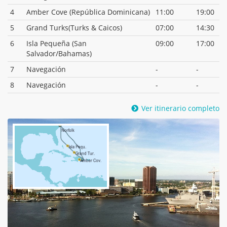
4
Amber Cove (República Dominicana)
11:00
19:00
5
Grand Turks(Turks & Caicos)
07:00
14:30
6
Isla Pequeña (San
09:00
17:00
Salvador/Bahamas)
7
Navegación
-
-
8
Navegación
-
-
Ver itinerario completo