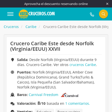
Aprovecha el descuento reservando online
917 815 555
Cruceros
Caribe
Crucero Caribe Este desde Norfolk (Virgi
Crucero Caribe Este desde Norfolk
(Virginia/EEUU) XXVII
Salida:
Desde Norfolk (Virginia/EEUU) durante 9
días. Crucero Caribe. Ver otros
cruceros Caribe
.
Puertos:
Norfolk (Virginia/EEUU), Amber Cove
(República Dominicana), Grand Turks(Turks &
Caicos), Isla Pequeña (San Salvador/Bahamas),
Norfolk (Virginia/EEUU).
Barco:
Carnival Freedom
8
Valoración:
/10
basada en
1 comentarios.
Ventajas:
Sol y playa
Parque acuático