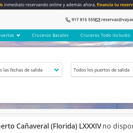
5%
inmediato reservando online y además ahora,
financia tu reserv
917 815 555
reservas@vaya
Puertos
Cruceros Baratos
Cruceros Todo Incluido
erto Cañaveral (Florida) LXXXIV
no dispo