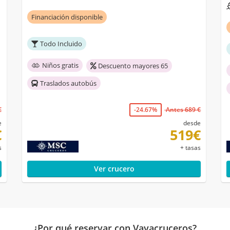
Financiación disponible
Todo Incluido
Niños gratis
Descuento mayores 65
Traslados autobús
€
-24.67%
Antes 689 €
e
desde
€
519€
s
+ tasas
Ver crucero
¿Por qué reservar con Vayacruceros?