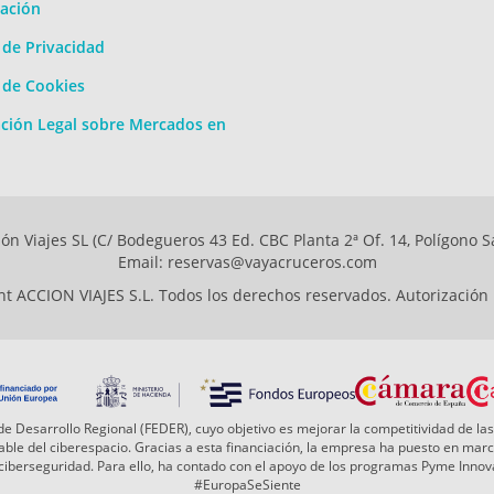
ación
a de Privacidad
a de Cookies
ción Legal sobre Mercados en
ón Viajes SL (C/ Bodegueros 43 Ed. CBC Planta 2ª Of. 14, Polígono S
Email: reservas@vayacruceros.com
t ACCION VIAJES S.L. Todos los derechos reservados. Autorización
e Desarrollo Regional (FEDER), cuyo objetivo es mejorar la competitividad de las
 fiable del ciberespacio. Gracias a esta financiación, la empresa ha puesto en ma
a ciberseguridad. Para ello, ha contado con el apoyo de los programas Pyme Inn
#EuropaSeSiente