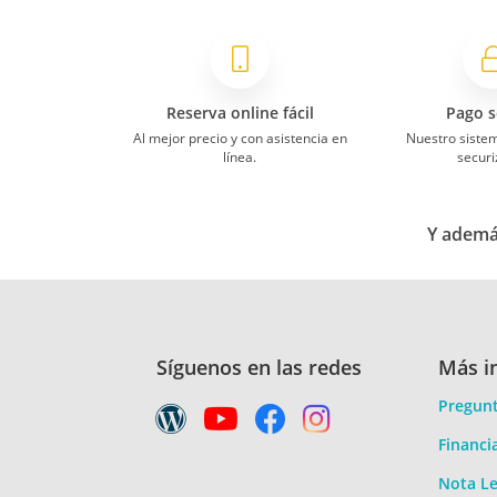
Reserva online fácil
Pago s
Al mejor precio y con asistencia en
Nuestro siste
línea.
securi
Y además
Síguenos en las redes
Más i
Pregunt
Financi
Nota Le