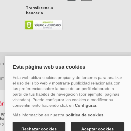
Transferencia
bancaria
an Rafael, Málaga. CP: 29006) Tel: +34 917 815 555 -
 nº 29780-2
 pymes mediante el impulso de la innovación, el desarrollo
rcha un Plan de Acción durante el año 2026 para reforzar su
ova y Pyme Cibersegura de la Cámara de Comercio de Málaga.