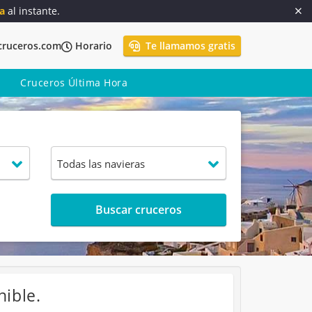
a
al instante.
cruceros.com
Horario
Te llamamos gratis
Cruceros Última Hora
Buscar cruceros
nible.