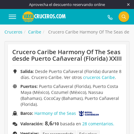
Aprovecha el descuento reservando online
917 815 555
Cruceros
Caribe
Crucero Caribe Harmony Of The Seas desde 
Crucero Caribe Harmony Of The Seas
desde Puerto Cañaveral (Florida) XXIII
Salida:
Desde Puerto Cañaveral (Florida) durante 8
días. Crucero Caribe. Ver otros
cruceros Caribe
.
Puertos:
Puerto Cañaveral (Florida), Puerto Costa
Maya (México), Cozumel (México), Nassau
(Bahamas), CocoCay (Bahamas), Puerto Cañaveral
(Florida).
Barco:
Harmony of the Seas
8,6
Valoración:
/10
basada en
28 comentarios.
Ventajas:
Spa recomendado
Sol y playa