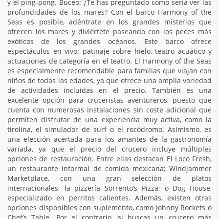
y el ping-pong. Buceo: ¿Te has preguntado cómo sería ver las
profundidades de los mares? Con el barco Harmony of the
Seas es posible, adéntrate en los grandes misterios que
ofrecen los mares y diviértete paseando con los peces más
exóticos de los grandes océanos. Este barco ofrece
espectáculos en vivo: patinaje sobre hielo, teatro acuático y
actuaciones de categoría en el teatro. El Harmony of the Seas
es especialmente recomendable para familias que viajan con
niños de todas las edades, ya que ofrece una amplia variedad
de actividades incluidas en el precio. También es una
excelente opción para cruceristas aventureros, puesto que
cuenta con numerosas instalaciones sin coste adicional que
permiten disfrutar de una experiencia muy activa, como la
tirolina, el simulador de surf o el rocódromo. Asimismo, es
una elección acertada para los amantes de la gastronomía
variada, ya que el precio del crucero incluye múltiples
opciones de restauración. Entre ellas destacan El Loco Fresh,
un restaurante informal de comida mexicana; Windjammer
Marketplace, con una gran selección de platos
internacionales; la pizzería Sorrento’s Pizza; o Dog House,
especializado en perritos calientes. Además, existen otras
opciones disponibles con suplemento, como Johnny Rockets o
Chef’s Table. Por el contrario, si buscas un crucero más