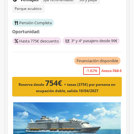
Parque acuático
Pensión Completa
Oportunidad:
3º y 4º pasajero desde 99€
Hasta 775€ descuento
Financiación disponible
-1.82%
Antes 768 €
754€
Reserva desde
+ tasas (375€)
por persona en
ocupación doble, salida 10/04/2027