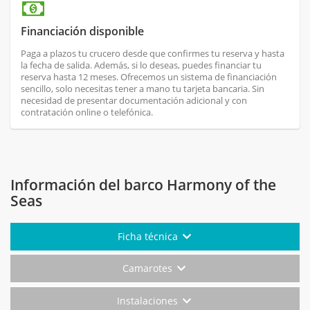
Financiación disponible
Paga a plazos tu crucero desde que confirmes tu reserva y hasta
la fecha de salida. Además, si lo deseas, puedes financiar tu
reserva hasta 12 meses. Ofrecemos un sistema de financiación
sencillo, solo necesitas tener a mano tu tarjeta bancaria. Sin
necesidad de presentar documentación adicional y con
contratación online o telefónica.
Información del barco Harmony of the
Seas
Ficha técnica
Camarotes
Instalaciones