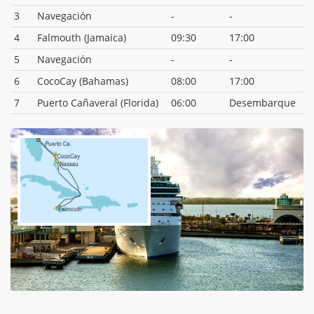
3
Navegación
-
-
4
Falmouth (Jamaica)
09:30
17:00
5
Navegación
-
-
6
CocoCay (Bahamas)
08:00
17:00
7
Puerto Cañaveral (Florida)
06:00
Desembarque