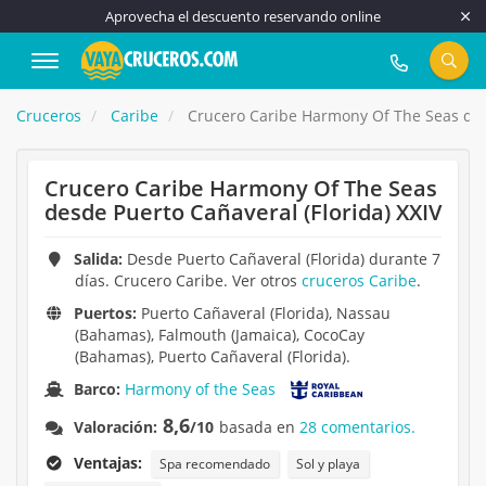
Aprovecha el descuento reservando online
917 815 555
Cruceros
Caribe
Crucero Caribe Harmony Of The Seas desd
Crucero Caribe Harmony Of The Seas
desde Puerto Cañaveral (Florida) XXIV
Salida:
Desde Puerto Cañaveral (Florida) durante 7
días. Crucero Caribe. Ver otros
cruceros Caribe
.
Puertos:
Puerto Cañaveral (Florida), Nassau
(Bahamas), Falmouth (Jamaica), CocoCay
(Bahamas), Puerto Cañaveral (Florida).
Barco:
Harmony of the Seas
8,6
Valoración:
/10
basada en
28 comentarios.
Ventajas:
Spa recomendado
Sol y playa