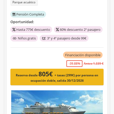
Parque acuático
Pensión Completa
Oportunidad:
Hasta 775€ descuento
60% descuento 2º pasajero
Niños gratis
3º y 4º pasajero desde 99€
Financiación disponible
-39.88%
Antes 1.339 €
805€
Reserva desde
+ tasas (299€)
por persona en
ocupación doble, salida 30/12/2026