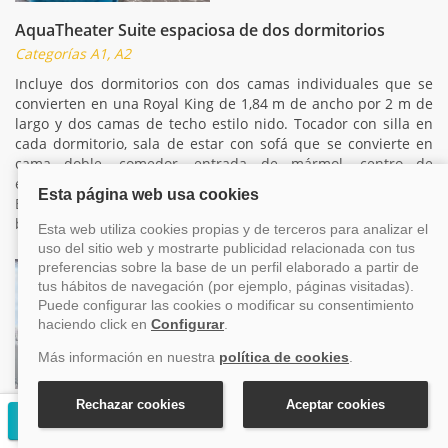
AquaTheater Suite espaciosa de dos dormitorios
Categorías A1, A2
Incluye dos dormitorios con dos camas individuales que se
convierten en una Royal King de 1,84 m de ancho por 2 m de
largo y dos camas de techo estilo nido. Tocador con silla en
cada dormitorio, sala de estar con sofá que se convierte en
cama doble, comedor, entrada de mármol, centro de
entretenimiento y dos baños, el baño principal con bañera.
Balcón amplio con mesa y sillas. Dimensiones: 76,46 m² y
balcón de 71,72 m².
AquaTheater Suite espaciosa de un dormitorio
Solicitar presupuesto gratuito
Categoría A3