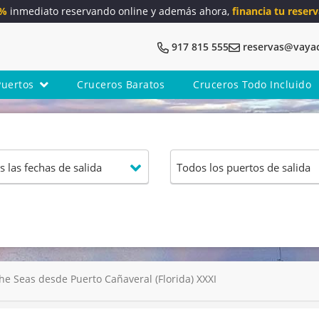
5%
inmediato reservando online y además ahora,
financia tu reserv
917 815 555
reservas@vaya
Puertos
Cruceros Baratos
Cruceros Todo Incluido
e Seas desde Puerto Cañaveral (Florida) XXXI