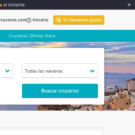
a
al instante.
cruceros.com
Horario
Te llamamos gratis
Cruceros Última Hora
Buscar cruceros