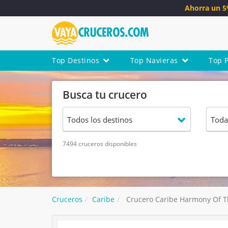
Ahorra un 
Top Destinos
Top Navieras
Top 
Busca tu crucero
7494 cruceros disponibles
Cruceros
Caribe
Crucero Caribe Harmony Of Th