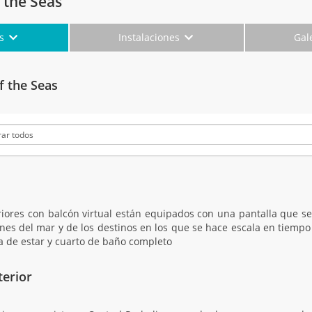
 the Seas
es
Instalaciones
Gal
 the Seas
riores con balcón virtual están equipados con una pantalla que se
es del mar y de los destinos en los que se hace escala en tiemp
a de estar y cuarto de baño completo
terior