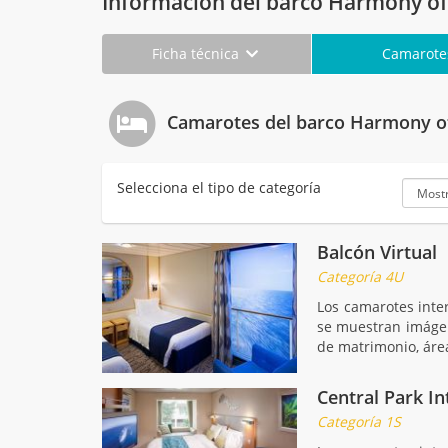
Información del barco Harmony of
Ficha técnica
Camarot
Camarotes del barco Harmony of
Selecciona el tipo de categoría
Balcón Virtual
Categoría 4U
Los camarotes inte
se muestran imágen
de matrimonio, áre
Central Park In
Categoría 1S