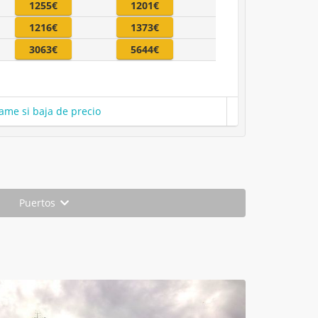
1255€
1201€
1216€
1373€
3063€
5644€
ame si baja de precio
Puertos