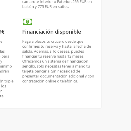
camarote Interior o Exterior, 255 EUR en
balcón y 775 EUR en suites.
9€
Financiación disponible
de
Paga a plazos tu crucero desde que
confirmes tu reserva y hasta la fecha de
las
salida. Además, si lo deseas, puedes
o para
financiar tu reserva hasta 12 meses.
 y
Ofrecemos un sistema de financiación
 mínimo
sencillo, solo necesitas tener a mano tu
endrán
tarjeta bancaria. Sin necesidad de
presentar documentación adicional y con
n triple
contratación online o telefónica.
 los
en
ta