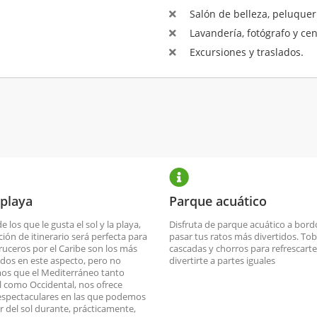
Salón de belleza, peluquerí
Lavandería, fotógrafo y ce
Excursiones y traslados.
 playa
Parque acuático
de los que le gusta el sol y la playa,
Disfruta de parque acuático a bord
ción de itinerario será perfecta para
pasar tus ratos más divertidos. To
cruceros por el Caribe son los más
cascadas y chorros para refrescarte
dos en este aspecto, pero no
divertirte a partes iguales
os que el Mediterráneo tanto
l como Occidental, nos ofrece
espectaculares en las que podemos
ar del sol durante, prácticamente,