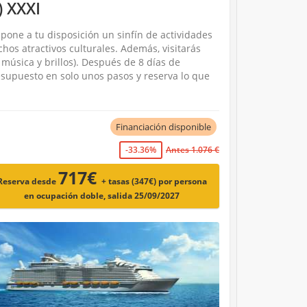
) XXXI
pone a tu disposición un sinfín de actividades
chos atractivos culturales. Además, visitarás
música y brillos). Después de 8 días de
supuesto en solo unos pasos y reserva lo que
Financiación disponible
-33.36%
Antes 1.076 €
717€
Reserva desde
+ tasas (347€)
por persona
en ocupación doble, salida 25/09/2027