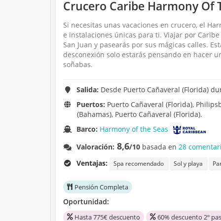
Crucero Caribe Harmony Of T
Si necesitas unas vacaciones en crucero, el Har
e instalaciones únicas para ti. Viajar por Carib
San Juan y pasearás por sus mágicas calles. Es
desconexión solo estarás pensando en hacer un
soñabas.
Salida:
Desde Puerto Cañaveral (Florida) dur
Puertos:
Puerto Cañaveral (Florida), Philips
(Bahamas), Puerto Cañaveral (Florida).
Barco:
Harmony of the Seas
8,6
Valoración:
/10
basada en
28 comentari
Ventajas:
Spa recomendado
Sol y playa
Pa
Pensión Completa
Oportunidad:
Hasta 775€ descuento
60% descuento 2º pas