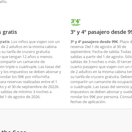
 año.
 gratis
3º y 4º pasajero desde 9
ratis
. Los niños que viajen con un
3º y 4º pasajero desde 99€
. Plazo 
de 2 adultos en la misma cabina
reserva: Del 1 de agosto al 30 de
 su tarifa de crucero gratuita
septiembre. Fecha de salida: Todas 
 que tengan 12 años o menos.
salidas a partir del 1 de agosto. Sól
compartir un camarote de
salidas de 3 noches o más. El tercer
ón triple o cuádruple. Las tasas del
cuarto pasajero que viajen con un
o y los impuestos se deben abonar y
de 2 adultos en la misma cabina t
rondar los 99€ por niño/niña.
su tarifa de crucero gratuita. Deben
ara reservas realizadas entre el 1
compartir un camarote de ocupació
to y el 30 de septiembre de 20226.
o cuádruple. Las tasas del servicio y
a salidas de mínimo 3 noches a
impuestos se deben abonar y suel
del 1 de agosto de 2026.
rondar los 99€ por persona. Consul
fechas de aplicación.