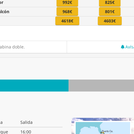
or
992€
825€
alcón
968€
801€
4618€
4603€
abina doble.
Avís
da
Salida
rque
16:00