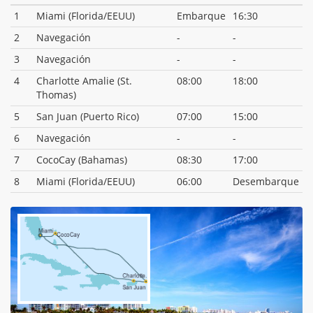
1
Miami (Florida/EEUU)
Embarque
16:30
2
Navegación
-
-
3
Navegación
-
-
4
Charlotte Amalie (St.
08:00
18:00
Thomas)
5
San Juan (Puerto Rico)
07:00
15:00
6
Navegación
-
-
7
CocoCay (Bahamas)
08:30
17:00
8
Miami (Florida/EEUU)
06:00
Desembarque