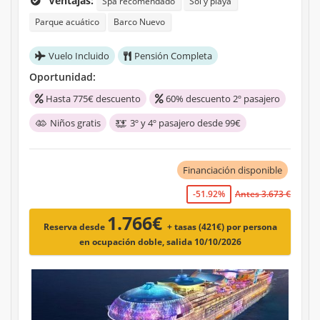
Ventajas:
Spa recomendado
Sol y playa
Parque acuático
Barco Nuevo
Vuelo Incluido
Pensión Completa
Oportunidad:
Hasta 775€ descuento
60% descuento 2º pasajero
Niños gratis
3º y 4º pasajero desde 99€
Financiación disponible
-51.92%
Antes 3.673 €
1.766€
Reserva desde
+ tasas (421€)
por persona
en ocupación doble, salida 10/10/2026