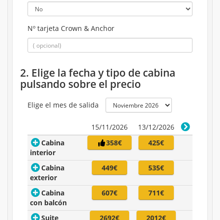
Nº tarjeta Crown & Anchor
2. Elige la fecha y tipo de cabina
pulsando sobre el precio
Elige el mes de salida
15/11/2026
13/12/2026
Cabina
358€
425€
interior
Cabina
449€
535€
exterior
Cabina
607€
711€
con balcón
Suite
2692€
2012€