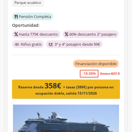
Parque acuático
Pensión Completa
Oportunidad:
Hasta 775€ descuento
60% descuento 2º pasajero
Niños gratis
3º y 4º pasajero desde 99€
Financiación disponible
-18.08%
Antes 437 €
358€
Reserva desde
+ tasas (380€)
por persona en
ocupación doble, salida 15/11/2026