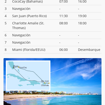
2
CocoCay (Bahamas)
07:00
16:00
3
Navegación
-
-
4
San Juan (Puerto Rico)
11:30
19:00
5
Charlotte Amalie (St.
08:00
18:00
Thomas)
6
Navegación
-
-
7
Navegación
-
-
8
Miami (Florida/EEUU)
06:00
Desembarque