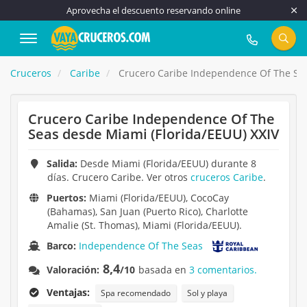
Aprovecha el descuento reservando online
917 815 555
Cruceros
Caribe
Crucero Caribe Independence Of The Sea
Crucero Caribe Independence Of The
Seas desde Miami (Florida/EEUU) XXIV
Salida:
Desde Miami (Florida/EEUU) durante 8
días. Crucero Caribe. Ver otros
cruceros Caribe
.
Puertos:
Miami (Florida/EEUU), CocoCay
(Bahamas), San Juan (Puerto Rico), Charlotte
Amalie (St. Thomas), Miami (Florida/EEUU).
Barco:
Independence Of The Seas
8,4
Valoración:
/10
basada en
3 comentarios.
Ventajas:
Spa recomendado
Sol y playa