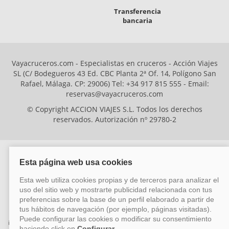
Transferencia
bancaria
Vayacruceros.com - Especialistas en cruceros - Acción Viajes
SL (C/ Bodegueros 43 Ed. CBC Planta 2ª Of. 14, Polígono San
Rafael, Málaga. CP: 29006) Tel: +34 917 815 555 - Email:
reservas@vayacruceros.com
© Copyright ACCION VIAJES S.L. Todos los derechos
reservados. Autorización nº 29780-2
ACCION VIAJES SL ha sido beneficiaria del Fondo Europeo de Desarrollo
Regional (FEDER), cuyo objetivo es mejorar la competitividad de las pymes
mediante el impulso de la innovación, el desarrollo tecnológico, la
investigación de calidad y el uso seguro y fiable del ciberespacio. Gracias a