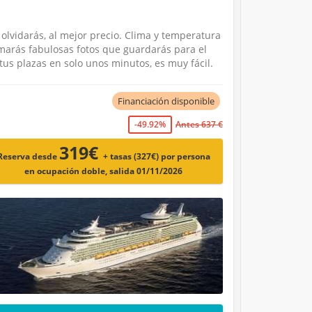
olvidarás, al mejor precio. Clima y temperatura
marás fabulosas fotos que guardarás para el
us plazas en solo unos minutos, es muy fácil.
Financiación disponible
-49.92%
Antes 637 €
319€
Reserva desde
+ tasas (327€)
por persona
en ocupación doble, salida 01/11/2026