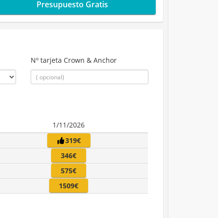
Presupuesto Gratis
Nº tarjeta Crown & Anchor
1/11/2026
319€
346€
575€
1509€