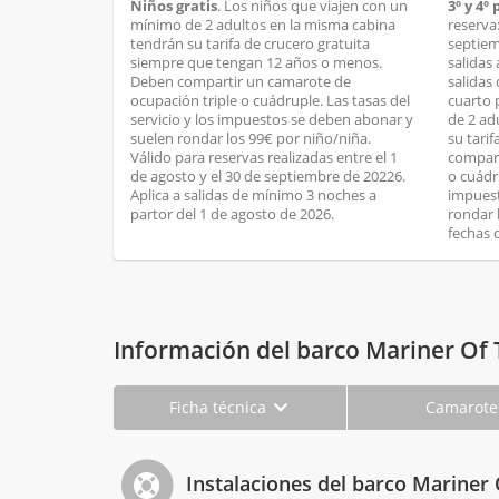
Niños gratis
. Los niños que viajen con un
3º y 4º
mínimo de 2 adultos en la misma cabina
reserva:
tendrán su tarifa de crucero gratuita
septiem
siempre que tengan 12 años o menos.
salidas 
Deben compartir un camarote de
salidas 
ocupación triple o cuádruple. Las tasas del
cuarto 
servicio y los impuestos se deben abonar y
de 2 ad
suelen rondar los 99€ por niño/niña.
su tari
Válido para reservas realizadas entre el 1
compart
de agosto y el 30 de septiembre de 20226.
o cuádru
Aplica a salidas de mínimo 3 noches a
impuest
partor del 1 de agosto de 2026.
rondar 
fechas 
Información del barco Mariner Of 
Ficha técnica
Camarot
Instalaciones del barco Mariner 