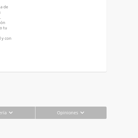
ha de
s
.
ión
o tu
 y con
ería
Opiniones