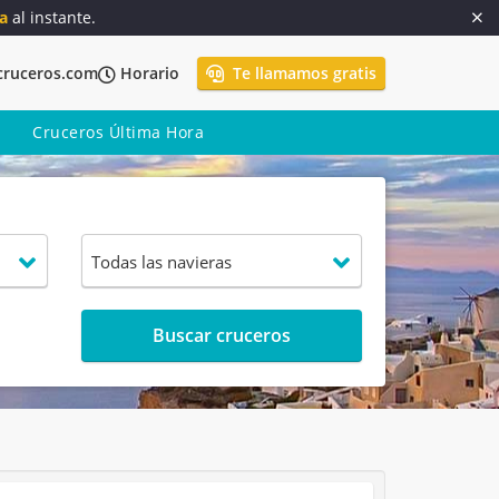
a
al instante.
cruceros.com
Horario
Te llamamos gratis
Cruceros Última Hora
Buscar cruceros