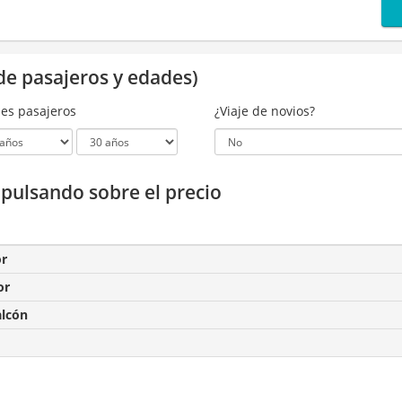
de pasajeros y edades)
es pasajeros
¿Viaje de novios?
a pulsando sobre el precio
or
or
alcón