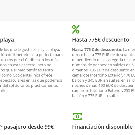
 playa
Hasta 775€ descuento
de los que le gusta el sol y la playa,
Hasta 775 € de descuento
. La ofe
ción de itinerario será perfecta para
ofrece hasta 775 EUR de descuento
cruceros por el Caribe son los más
dependiendo de la categoría reserv
dos en este aspecto, pero no
número de noches: en salidas de 5
os que el Mediterráneo tanto
o menos, 105 EUR de descuento en
l como Occidental, nos ofrece
camarote Interior o Exterior, 170 E
espectaculares en las que podemos
balcón y 345 EUR en suites; en salid
ar del sol durante, prácticamente,
noches o más, 190 EUR de descuen
 año.
camarote Interior o Exterior, 255 E
balcón y 775 EUR en suites.
4º pasajero desde 99€
Financiación disponible