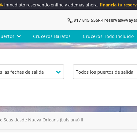
5%
inmediato reservando online y además ahora,
financia tu reserv
917 815 555
reservas@vaya
Puertos
Cruceros Baratos
Cruceros Todo Incluido
 Seas desde Nueva Orleans (Luisiana) II