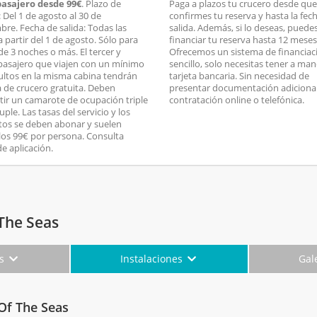
 pasajero desde 99€
. Plazo de
Paga a plazos tu crucero desde que
 Del 1 de agosto al 30 de
confirmes tu reserva y hasta la fec
bre. Fecha de salida: Todas las
salida. Además, si lo deseas, puede
a partir del 1 de agosto. Sólo para
financiar tu reserva hasta 12 meses
de 3 noches o más. El tercer y
Ofrecemos un sistema de financiac
pasajero que viajen con un mínimo
sencillo, solo necesitas tener a man
ultos en la misma cabina tendrán
tarjeta bancaria. Sin necesidad de
fa de crucero gratuita. Deben
presentar documentación adicional
ir un camarote de ocupación triple
contratación online o telefónica.
ple. Las tasas del servicio y los
os se deben abonar y suelen
los 99€ por persona. Consulta
de aplicación.
The Seas
es
Instalaciones
Gal
Of The Seas