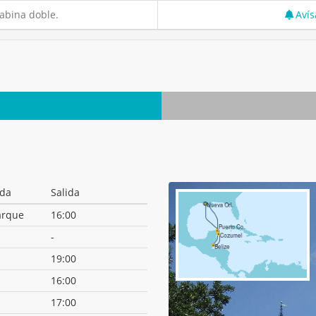
abina doble.
Avís
ada
Salida
rque
16:00
-
19:00
16:00
17:00