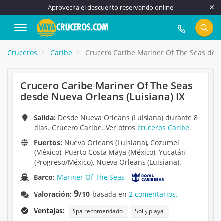
Aprovecha el descuento reservando online
917 815 555
Cruceros
Caribe
Crucero Caribe Mariner Of The Seas desd
Crucero Caribe Mariner Of The Seas
desde Nueva Orleans (Luisiana) IX
Salida:
Desde Nueva Orleans (Luisiana) durante 8
días. Crucero Caribe. Ver otros
cruceros Caribe
.
Puertos:
Nueva Orleans (Luisiana), Cozumel
(México), Puerto Costa Maya (México), Yucatán
(Progreso/México), Nueva Orleans (Luisiana).
Barco:
Mariner Of The Seas
9
Valoración:
/10
basada en
2 comentarios.
Ventajas:
Spa recomendado
Sol y playa