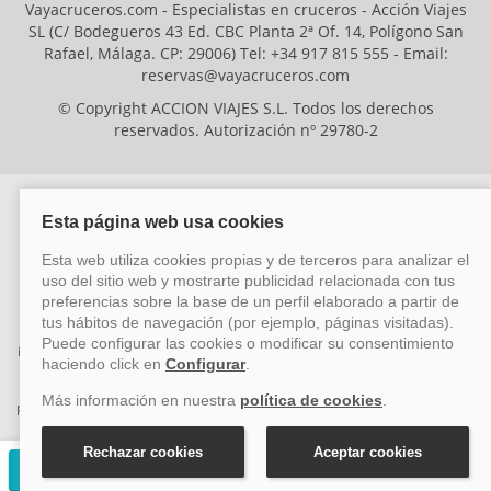
Vayacruceros.com - Especialistas en cruceros - Acción Viajes
SL (C/ Bodegueros 43 Ed. CBC Planta 2ª Of. 14, Polígono San
Rafael, Málaga. CP: 29006) Tel: +34 917 815 555 - Email:
reservas@vayacruceros.com
© Copyright ACCION VIAJES S.L. Todos los derechos
reservados. Autorización nº 29780-2
ACCION VIAJES SL ha sido beneficiaria del Fondo Europeo de Desarrollo
Regional (FEDER), cuyo objetivo es mejorar la competitividad de las pymes
mediante el impulso de la innovación, el desarrollo tecnológico, la
investigación de calidad y el uso seguro y fiable del ciberespacio. Gracias a
esta financiación, la empresa ha puesto en marcha un Plan de Acción
durante el año 2026 para reforzar su competitividad empresarial,
promoviendo la innovación y la ciberseguridad. Para ello, ha contado con el
apoyo de los programas Pyme Innova y Pyme Cibersegura de la Cámara
de Comercio de Málaga. #EuropaSeSiente
Solicitar presupuesto gratuito