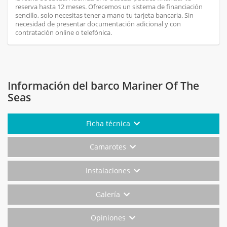
reserva hasta 12 meses. Ofrecemos un sistema de financiación
sencillo, solo necesitas tener a mano tu tarjeta bancaria. Sin
necesidad de presentar documentación adicional y con
contratación online o telefónica.
Información del barco Mariner Of The
Seas
Ficha técnica
Camarotes
Instalaciones
Galería
Opiniones