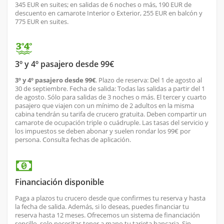
345 EUR en suites; en salidas de 6 noches o más, 190 EUR de
descuento en camarote Interior o Exterior, 255 EUR en balcón y
775 EUR en suites.
3º y 4º pasajero desde 99€
3º y 4º pasajero desde 99€
. Plazo de reserva: Del 1 de agosto al
30 de septiembre. Fecha de salida: Todas las salidas a partir del 1
de agosto. Sólo para salidas de 3 noches o más. El tercer y cuarto
pasajero que viajen con un mínimo de 2 adultos en la misma
cabina tendrán su tarifa de crucero gratuita. Deben compartir un
camarote de ocupación triple o cuádruple. Las tasas del servicio y
los impuestos se deben abonar y suelen rondar los 99€ por
persona. Consulta fechas de aplicación.
Financiación disponible
Paga a plazos tu crucero desde que confirmes tu reserva y hasta
la fecha de salida. Además, si lo deseas, puedes financiar tu
reserva hasta 12 meses. Ofrecemos un sistema de financiación
sencillo, solo necesitas tener a mano tu tarjeta bancaria. Sin