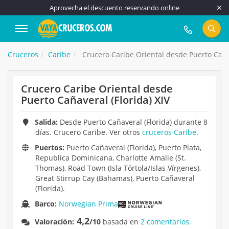
Aprovecha el descuento reservando online
917 815 555
Cruceros
Caribe
Crucero Caribe Oriental desde Puerto Cañav
Crucero Caribe Oriental desde
Puerto Cañaveral (Florida) XIV
Salida:
Desde Puerto Cañaveral (Florida) durante 8
días. Crucero Caribe. Ver otros
cruceros Caribe
.
Puertos:
Puerto Cañaveral (Florida), Puerto Plata,
Republica Dominicana, Charlotte Amalie (St.
Thomas), Road Town (Isla Tórtola/Islas Vírgenes),
Great Stirrup Cay (Bahamas), Puerto Cañaveral
(Florida).
Barco:
Norwegian Prima
4,2
Valoración:
/10
basada en
2 comentarios.