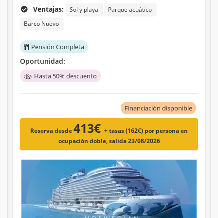
Ventajas:
Sol y playa
Parque acuático
Barco Nuevo
Pensión Completa
Oportunidad:
Hasta 50% descuento
Financiación disponible
413€
Reserva desde
+ tasas (162€)
por persona en
ocupación doble, salida 23/08/2026