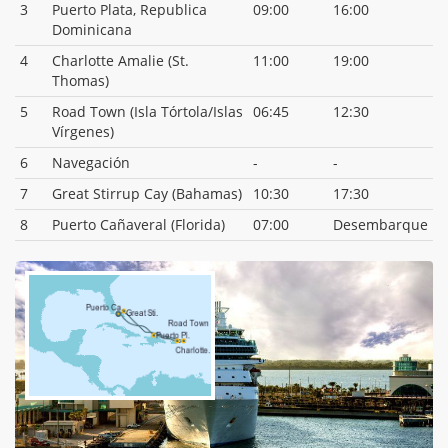
3
Puerto Plata, Republica
09:00
16:00
Dominicana
4
Charlotte Amalie (St.
11:00
19:00
Thomas)
5
Road Town (Isla Tórtola/Islas
06:45
12:30
Vírgenes)
6
Navegación
-
-
7
Great Stirrup Cay (Bahamas)
10:30
17:30
8
Puerto Cañaveral (Florida)
07:00
Desembarque