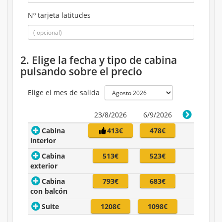
Nº tarjeta latitudes
2. Elige la fecha y tipo de cabina
pulsando sobre el precio
Elige el mes de salida
23/8/2026
6/9/2026
Cabina
413€
478€
interior
Cabina
513€
523€
exterior
Cabina
793€
683€
con balcón
Suite
1208€
1098€