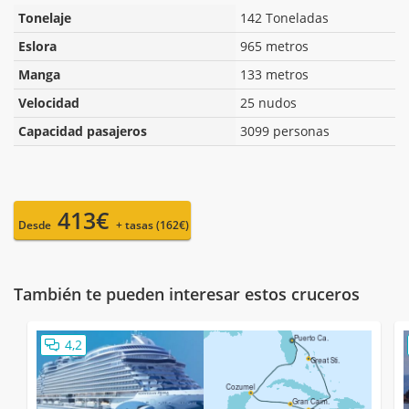
Tonelaje
142 Toneladas
Eslora
965 metros
Manga
133 metros
Velocidad
25 nudos
Capacidad pasajeros
3099 personas
413€
Desde
+ tasas (162€)
También te pueden interesar estos cruceros
4,2