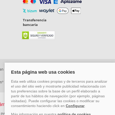
Transferencia
bancaria
an Rafael, Málaga. CP: 29006) Tel: +34 917 815 555 -
 nº 29780-2
 pymes mediante el impulso de la innovación, el desarrollo