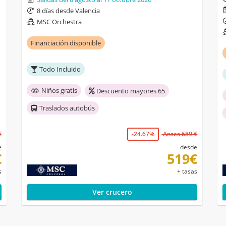
8 días desde Valencia
MSC Orchestra
Financiación disponible
Todo Incluido
Niños gratis
Descuento mayores 65
Traslados autobús
€
-24.67%
Antes 689 €
e
desde
€
519€
s
+ tasas
Ver crucero