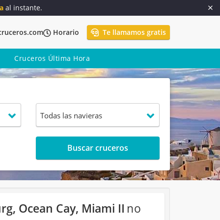
a
al instante.
cruceros.com
Horario
Te llamamos gratis
Cruceros Última Hora
Buscar cruceros
urg, Ocean Cay, Miami II
no