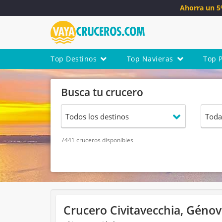
Ahorra un 
Top Destinos
Top Navieras
Top 
Busca tu crucero
7441 cruceros disponibles
Crucero Civitavecchia, Génova