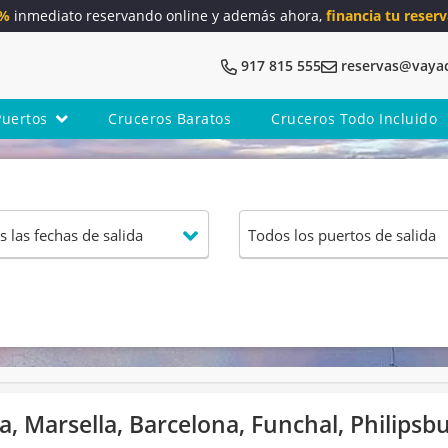
5%
inmediato reservando online y además ahora,
financia tu reserv
917 815 555
reservas@vaya
Puertos
Cruceros Baratos
Cruceros Todo Incluido
, Marsella, Barcelona, Funchal, Philipsb