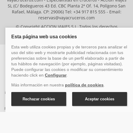
SL (C/ Bodegueros 43 Ed. CBC Planta 2ª Of. 14, Polígono San
Rafael, Málaga. CP: 29006) Tel: +34 917 815 555 - Email:
reservas@vayacruceros.com
© Copyright ACCION VIAJES S.L. Todos los derechos
reservados. Autorización nº 29780-2
ACCION VIAJES SL ha sido beneficiaria del Fondo Europeo de Desarrollo
Regional (FEDER), cuyo objetivo es mejorar la competitividad de las pymes
mediante el impulso de la innovación, el desarrollo tecnológico, la
investigación de calidad y el uso seguro y fiable del ciberespacio. Gracias a
esta financiación, la empresa ha puesto en marcha un Plan de Acción
durante el año 2026 para reforzar su competitividad empresarial,
promoviendo la innovación y la ciberseguridad. Para ello, ha contado con el
apoyo de los programas Pyme Innova y Pyme Cibersegura de la Cámara
de Comercio de Málaga. #EuropaSeSiente