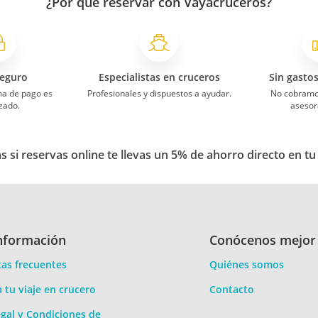
¿Por qué reservar con Vayacruceros?
eguro
Especialistas en cruceros
Sin gasto
ma de pago es
Profesionales y dispuestos a ayudar.
No cobramo
zado.
asesor
 si reservas online te llevas un 5% de ahorro directo en tu
nformación
Conócenos mejor
as frecuentes
Quiénes somos
a tu viaje en crucero
Contacto
gal y Condiciones de