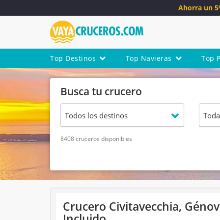
Ahorra un 
Top Destinos
Top Navieras
Top 
Busca tu crucero
8408 cruceros disponibles
Crucero Civitavecchia, Génova
Incluido