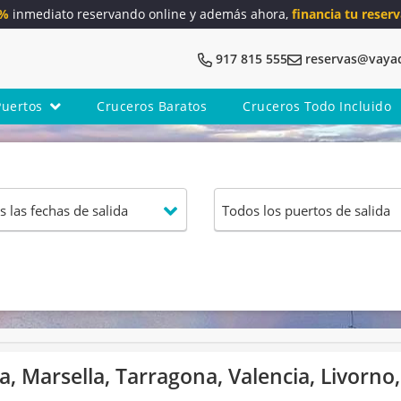
5%
inmediato reservando online y además ahora,
financia tu reserv
917 815 555
reservas@vaya
Puertos
Cruceros Baratos
Cruceros Todo Incluido
, Marsella, Tarragona, Valencia, Livorno,