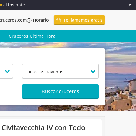
a
al instante.
cruceros.com
Horario
Te llamamos gratis
Cruceros Última Hora
Buscar cruceros
 Civitavecchia IV con Todo