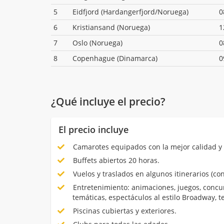
5
Eidfjord (Hardangerfjord/Noruega)
0
6
Kristiansand (Noruega)
1
7
Oslo (Noruega)
0
8
Copenhague (Dinamarca)
0
¿Qué incluye el precio?
El precio incluye
Camarotes equipados con la mejor calidad y 
Buffets abiertos 20 horas.
Vuelos y traslados en algunos itinerarios (con
Entretenimiento: animaciones, juegos, concur
temáticas, espectáculos al estilo Broadway, 
Piscinas cubiertas y exteriores.