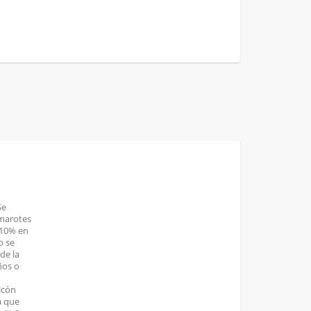
Se
amarotes
 10% en
o se
de la
ños o
lcón
a que