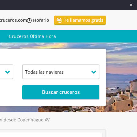
cruceros.com
Horario
Te llamamos gratis
Cruceros Última Hora
Buscar cruceros
gen desde Copenhague XV