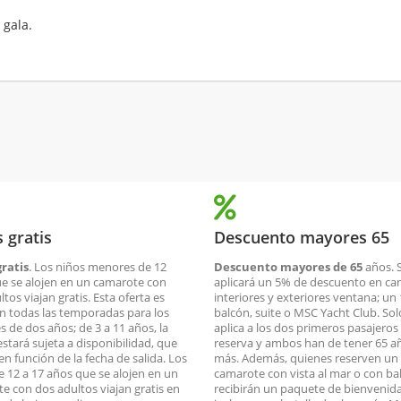
 gala.
 gratis
Descuento mayores 65
ratis
. Los niños menores de 12
Descuento mayores de 65
años. 
e se alojen en un camarote con
aplicará un 5% de descuento en c
tos viajan gratis. Esta oferta es
interiores y exteriores ventana; un
en todas las temporadas para los
balcón, suite o MSC Yacht Club. Sol
 de dos años; de 3 a 11 años, la
aplica a los dos primeros pasajeros 
estará sujeta a disponibilidad, que
reserva y ambos han de tener 65 a
en función de la fecha de salida. Los
más. Además, quienes reserven un
e 12 a 17 años que se alojen en un
camarote con vista al mar o con ba
e con dos adultos viajan gratis en
recibirán un paquete de bienvenid