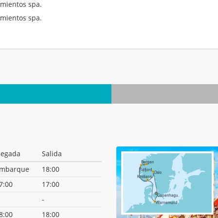
mientos spa.
mientos spa.
.
legada
Salida
mbarque
18:00
7:00
17:00
-
8:00
18:00