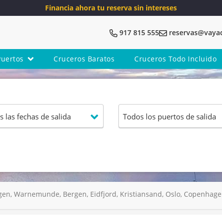
Financia ahora tu reserva sin intereses
917 815 555
reservas@vaya
Puertos
Cruceros Baratos
Cruceros Todo Incluido
n, Warnemunde, Bergen, Eidfjord, Kristiansand, Oslo, Copenha