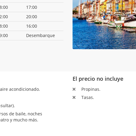
8:00
17:00
2:00
20:00
8:00
16:00
9:00
Desembarque
El precio no incluye
aire acondicionado.
Propinas.
Tasas.
sultar).
sos de baile, noches
teatro y mucho más.