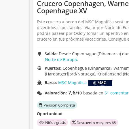
Crucero Copenhagen, Warnem
Copenhague XV
Este crucero a bordo del MSC Magnifica será u
divertidos espectáculos. Viajar por Norte de Eu
podrás pasear por Oslo y tomar un aperitivo en
crucero en tus próximas vacaciones. Consigue e
Salida:
Desde Copenhague (Dinamarca) duran
Norte de Europa
.
Puertos:
Copenhague (Dinamarca), Warnemu
(Hardangerfjord/Noruega), Kristiansand (N
Barco:
MSC Magnifica
7,6
Valoración:
/10
basada en
51 comentar
Pensión Completa
Oportunidad:
Niños gratis
Descuento mayores 65