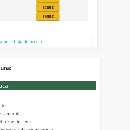
1269€
1909€
same si baja de precio
 una:
tica
.
ito.
de camarote.
el turno de cena.
entrega + desayuno gratis).