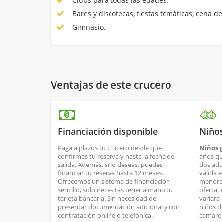
Clubs para todas las edades.
Bares y discotecas, fiestas temáticas, cena de
Gimnasio.
Ventajas de este crucero
Financiación disponible
Niños
Paga a plazos tu crucero desde que
Niños g
confirmes tu reserva y hasta la fecha de
años qu
salida. Además, si lo deseas, puedes
dos adul
financiar tu reserva hasta 12 meses.
válida 
Ofrecemos un sistema de financiación
menores
sencillo, solo necesitas tener a mano tu
oferta, 
tarjeta bancaria. Sin necesidad de
variará 
presentar documentación adicional y con
niños d
contratación online o telefónica.
camarot