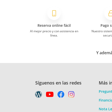
Reserva online fácil
Pago s
Al mejor precio y con asistencia en
Nuestro siste
línea.
securi
Y además
Síguenos en las redes
Más i
Pregunt
Financi
Nota Le