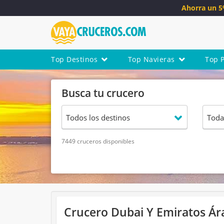
Ahorra un 
Top Destinos
Top Navieras
Top 
Busca tu crucero
7449 cruceros disponibles
Crucero Dubai Y Emiratos Ár