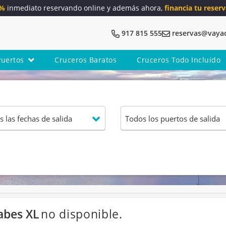
5%
inmediato reservando online y además ahora,
financia tu reserv
917 815 555
reservas@vaya
Puertos
Cruceros Baratos
Cruceros Todo Incluido
abes XL
no disponible.