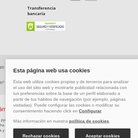
Transferencia
bancaria
an Rafael, Málaga. CP: 29006) Tel: +34 917 815 555 -
 nº 29780-2
 pymes mediante el impulso de la innovación, el desarrollo
rcha un Plan de Acción durante el año 2026 para reforzar su
ova y Pyme Cibersegura de la Cámara de Comercio de Málaga.