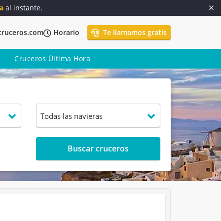
a
al instante.
cruceros.com
Horario
Te llamamos gratis
Cruceros Última Hora
Buscar cruceros