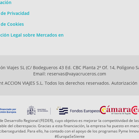
ación
a de Privacidad
a de Cookies
ción Legal sobre Mercados en
ón Viajes SL (C/ Bodegueros 43 Ed. CBC Planta 2ª Of. 14, Polígono S
Email: reservas@vayacruceros.com
t ACCION VIAJES S.L. Todos los derechos reservados. Autorización
e Desarrollo Regional (FEDER), cuyo objetivo es mejorar la competitividad de las
 fiable del ciberespacio. Gracias a esta financiación, la empresa ha puesto en ma
a ciberseguridad. Para ello, ha contado con el apoyo de los programas Pyme Inn
#EuropaSeSiente