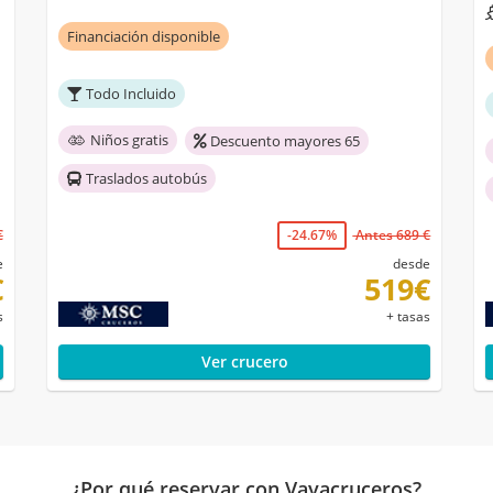
Financiación disponible
Todo Incluido
Niños gratis
Descuento mayores 65
Traslados autobús
€
-24.67%
Antes 689 €
e
desde
€
519€
s
+ tasas
Ver crucero
¿Por qué reservar con Vayacruceros?