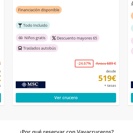
Financiación disponible
Todo Incluido
Niños gratis
Descuento mayores 65
Traslados autobús
€
-24.67%
Antes 689 €
e
desde
€
519€
s
+ tasas
Ver crucero
¿Por qué reservar con Vayacruceros?