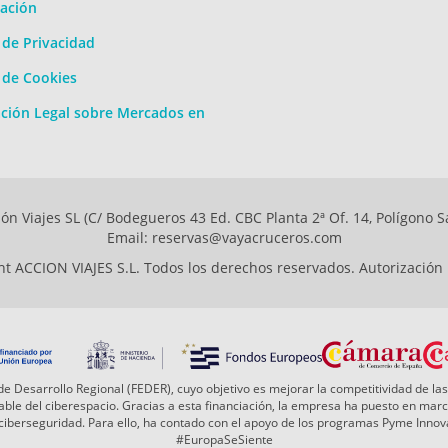
ación
a de Privacidad
a de Cookies
ción Legal sobre Mercados en
ón Viajes SL (C/ Bodegueros 43 Ed. CBC Planta 2ª Of. 14, Polígono S
Email: reservas@vayacruceros.com
t ACCION VIAJES S.L. Todos los derechos reservados. Autorización
e Desarrollo Regional (FEDER), cuyo objetivo es mejorar la competitividad de las
 fiable del ciberespacio. Gracias a esta financiación, la empresa ha puesto en ma
a ciberseguridad. Para ello, ha contado con el apoyo de los programas Pyme Inn
#EuropaSeSiente