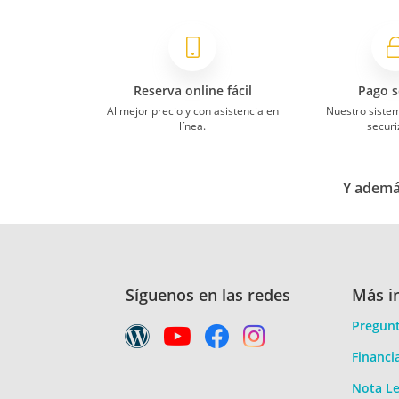
Reserva online fácil
Pago s
Al mejor precio y con asistencia en
Nuestro siste
línea.
securi
Y además
Síguenos en las redes
Más i
Pregunt
Financi
Nota Le