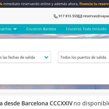
5%
inmediato reservando online y además ahora,
financia tu reserv
917 815 555
reservas@vaya
Puertos
Cruceros Baratos
Cruceros Todo Incluido
lia desde Barcelona CCCXXIV
no disponibl