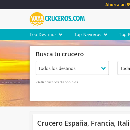
Ahorra un 
Top Destinos
Top Navieras
Top 
Busca tu crucero
7494 cruceros disponibles
Crucero España, Francia, Ita