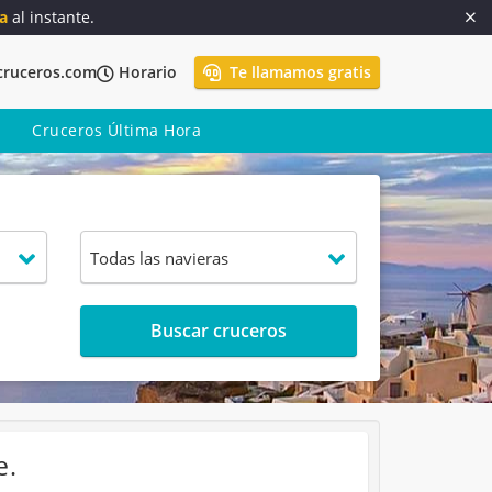
a
al instante.
cruceros.com
Horario
Te llamamos gratis
Cruceros Última Hora
Buscar cruceros
e.