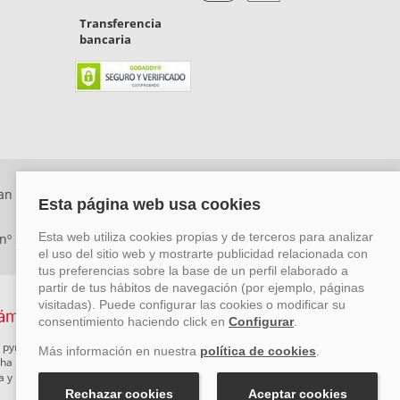
Transferencia
bancaria
an Rafael, Málaga. CP: 29006) Tel: +34 917 815 555 -
 nº 29780-2
 pymes mediante el impulso de la innovación, el desarrollo
rcha un Plan de Acción durante el año 2026 para reforzar su
ova y Pyme Cibersegura de la Cámara de Comercio de Málaga.