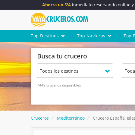
Ahorra un 5%
inmediato reservando online 
Top Destinos
Top Navieras
Top 
Busca tu crucero
7449 cruceros disponibles
Cruceros
Mediterráneo
Crucero España, Islas