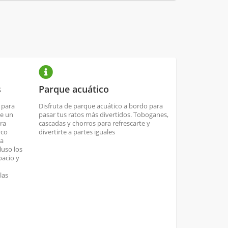
s
Parque acuático
 para
Disfruta de parque acuático a bordo para
de un
pasar tus ratos más divertidos. Toboganes,
ra
cascadas y chorros para refrescarte y
rco
divertirte a partes iguales
la
luso los
pacio y
las