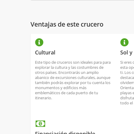
Ventajas de este crucero
Cultural
Sol y
Este tipo de cruceros son ideales para para
Si eres 
explorar la cultura y las costumbres de
esta op
otros países. Encontrarás un amplio
ti. Los 
abanico de excursiones culturales, aunque
destaca
también podrás explorar por tu cuenta los
olvidem
monumentos y edificios más
Orienta
emblemáticos de cada puerto de tu
playas 
itinerario.
disfrut
todo el
Financiación disponible