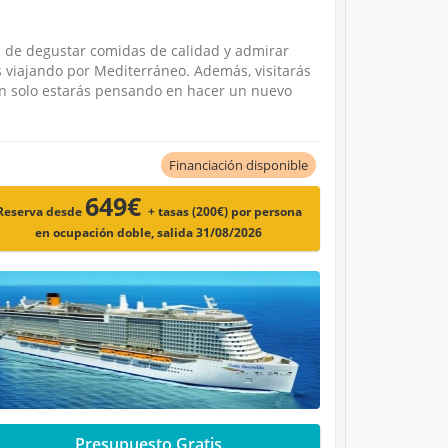
d de degustar comidas de calidad y admirar
s viajando por Mediterráneo. Además, visitarás
ón solo estarás pensando en hacer un nuevo
Financiación disponible
649€
Reserva desde
+ tasas (200€)
por persona
en ocupación doble, salida 31/08/2026
Presupuesto Gratis