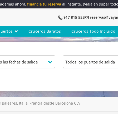
y además ahora,
financia tu reserva
al instante. ¡Viaja en súper tod
917 815 555
reservas@vaya
Puertos
Cruceros Baratos
Cruceros Todo Incluido
 Baleares, Italia, Francia desde Barcelona CLV