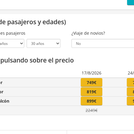
de pasajeros y edades)
es pasajeros
¿Viaje de novios?
a pulsando sobre el precio
17/8/2026
24
or
749€
or
819€
alcón
899€
2249€