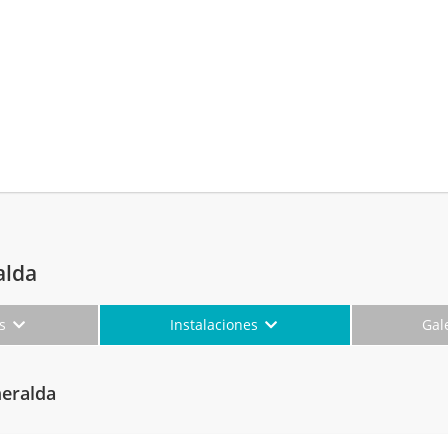
alda
es
Instalaciones
Gal
meralda