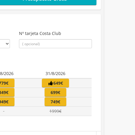
Nº tarjeta Costa Club
/8/2026
31/8/2026
779€
649€
849€
699€
949€
749€
1999€