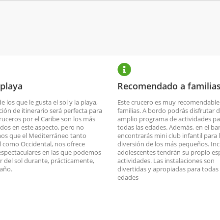
 playa
Recomendado a familia
de los que le gusta el sol y la playa,
Este crucero es muy recomendable
ción de itinerario será perfecta para
familias. A bordo podrás disfrutar 
cruceros por el Caribe son los más
amplio programa de actividades pa
dos en este aspecto, pero no
todas las edades. Además, en el ba
os que el Mediterráneo tanto
encontrarás mini club infantil para 
l como Occidental, nos ofrece
diversión de los más pequeños. Inc
espectaculares en las que podemos
adolescentes tendrán su propio es
ar del sol durante, prácticamente,
actividades. Las instalaciones son
 año.
divertidas y apropiadas para todas 
edades