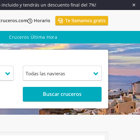
o incluido y tendrás un descuento final del 7%!
cruceros.com
Horario
Te llamamos gratis
Cruceros Última Hora
Buscar cruceros