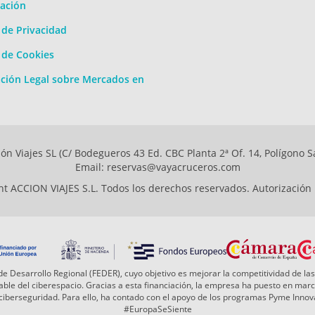
ación
a de Privacidad
a de Cookies
ción Legal sobre Mercados en
ón Viajes SL (C/ Bodegueros 43 Ed. CBC Planta 2ª Of. 14, Polígono S
Email: reservas@vayacruceros.com
t ACCION VIAJES S.L. Todos los derechos reservados. Autorización
e Desarrollo Regional (FEDER), cuyo objetivo es mejorar la competitividad de las
 fiable del ciberespacio. Gracias a esta financiación, la empresa ha puesto en ma
a ciberseguridad. Para ello, ha contado con el apoyo de los programas Pyme Inn
#EuropaSeSiente