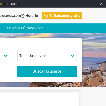
a
al instante.
cruceros.com
Horario
Te llamamos gratis
Cruceros Última Hora
Buscar cruceros