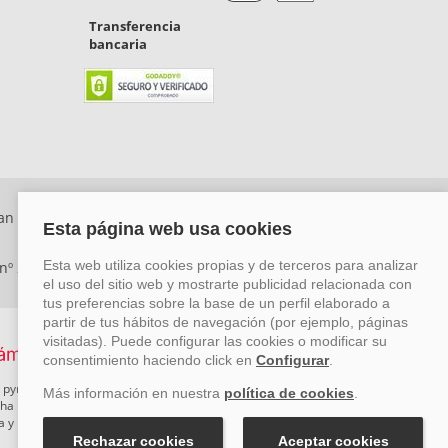
Transferencia
bancaria
an Rafael, Málaga. CP: 29006) Tel: +34 917 815 555 -
 nº 29780-2
 pymes mediante el impulso de la innovación, el desarrollo
rcha un Plan de Acción durante el año 2026 para reforzar su
ova y Pyme Cibersegura de la Cámara de Comercio de Málaga.