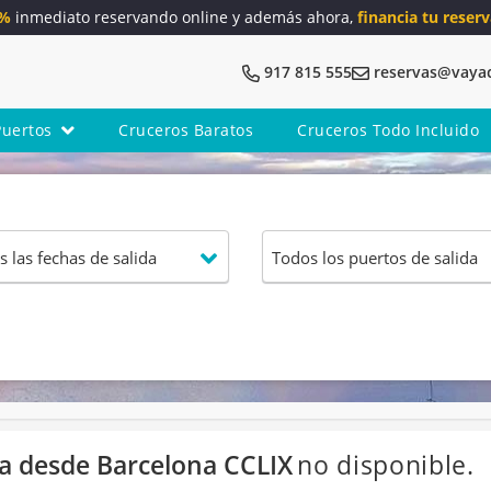
5%
inmediato reservando online y además ahora,
financia tu reserv
917 815 555
reservas@vaya
Puertos
Cruceros Baratos
Cruceros Todo Incluido
cia desde Barcelona CCLIX
no disponible.