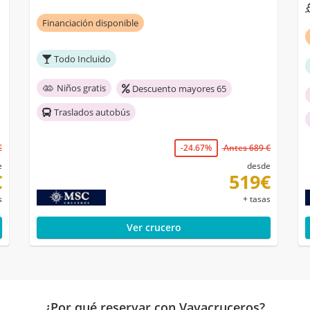
Financiación disponible
Todo Incluido
Niños gratis
Descuento mayores 65
Traslados autobús
€
-24.67%
Antes 689 €
e
desde
€
519€
s
+ tasas
Ver crucero
¿Por qué reservar con Vayacruceros?