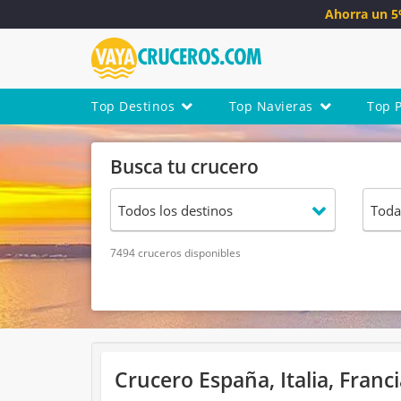
Ahorra un 
Top Destinos
Top Navieras
Top 
Busca tu crucero
7494 cruceros disponibles
Crucero España, Italia, Fran