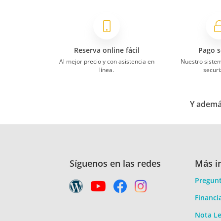
Reserva online fácil
Pago s
Al mejor precio y con asistencia en
Nuestro siste
línea.
securi
Y además
Síguenos en las redes
Más i
Pregunt
Financi
Nota Le