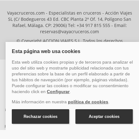
Vayacruceros.com - Especialistas en cruceros - Acción Viajes
SL (C/ Bodegueros 43 Ed. CBC Planta 2ª Of. 14, Polígono San
Rafael, Málaga. CP: 29006) Tel: +34 917 815 555 - Email:
reservas@vayacruceros.com
© Copyright ACCION VIAJES S.L. Todos los derechos
reservados. Autorización nº 29780-2
ACCION VIAJES SL ha sido beneficiaria del Fondo Europeo de Desarrollo
Regional (FEDER), cuyo objetivo es mejorar la competitividad de las pymes
mediante el impulso de la innovación, el desarrollo tecnológico, la
investigación de calidad y el uso seguro y fiable del ciberespacio. Gracias a
esta financiación, la empresa ha puesto en marcha un Plan de Acción
durante el año 2026 para reforzar su competitividad empresarial,
promoviendo la innovación y la ciberseguridad. Para ello, ha contado con el
apoyo de los programas Pyme Innova y Pyme Cibersegura de la Cámara
de Comercio de Málaga. #EuropaSeSiente