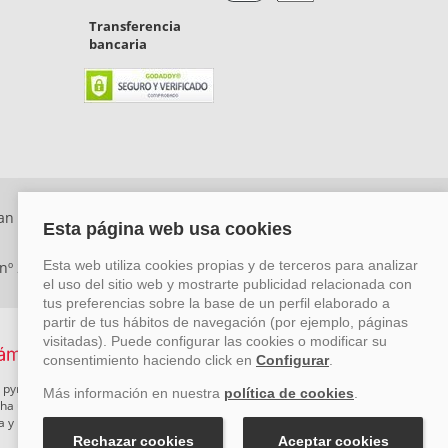
Transferencia
bancaria
an Rafael, Málaga. CP: 29006) Tel: +34 917 815 555 -
 nº 29780-2
 pymes mediante el impulso de la innovación, el desarrollo
rcha un Plan de Acción durante el año 2026 para reforzar su
ova y Pyme Cibersegura de la Cámara de Comercio de Málaga.