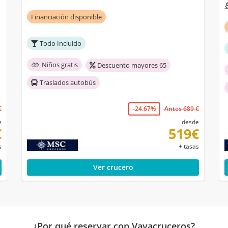
Financiación disponible
Todo Incluido
Niños gratis
Descuento mayores 65
Traslados autobús
€
-24.67%
Antes 689 €
e
desde
€
519€
s
+ tasas
Ver crucero
¿Por qué reservar con Vayacruceros?