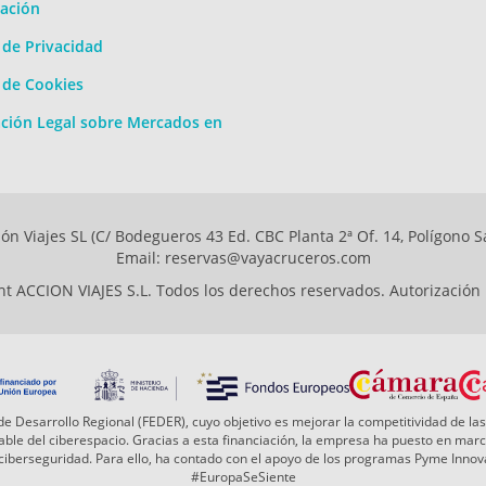
ación
a de Privacidad
a de Cookies
ción Legal sobre Mercados en
ón Viajes SL (C/ Bodegueros 43 Ed. CBC Planta 2ª Of. 14, Polígono S
Email: reservas@vayacruceros.com
t ACCION VIAJES S.L. Todos los derechos reservados. Autorización
e Desarrollo Regional (FEDER), cuyo objetivo es mejorar la competitividad de las
 fiable del ciberespacio. Gracias a esta financiación, la empresa ha puesto en ma
a ciberseguridad. Para ello, ha contado con el apoyo de los programas Pyme Inn
#EuropaSeSiente