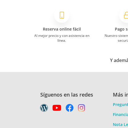
Reserva online fácil
Pago s
Al mejor precio y con asistencia en
Nuestro siste
línea.
securi
Y además
Síguenos en las redes
Más i
Pregunt
Financi
Nota Le