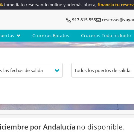
5%
inmediato reservando online y además ahora,
financia tu reserv
917 815 555
reservas@vaya
Puertos
Cruceros Baratos
Cruceros Todo Incluido
diciembre por Andalucía
no disponible.