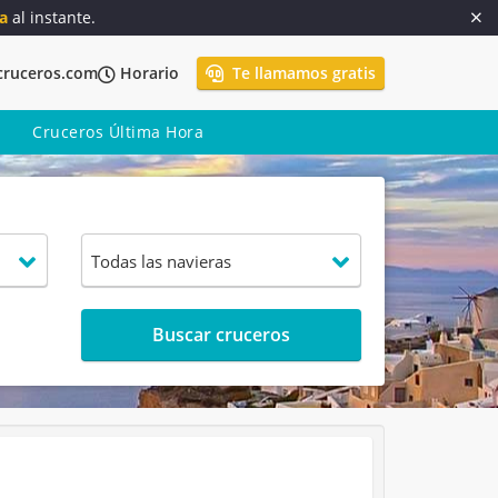
a
al instante.
cruceros.com
Horario
Te llamamos gratis
Cruceros Última Hora
Buscar cruceros