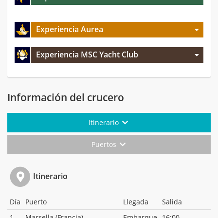
Experiencia Aurea
Experiencia MSC Yacht Club
Información del crucero
Itinerario
Puertos
Itinerario
Día
Puerto
Llegada
Salida
1
Marsella (Francia)
Embarque
16:00