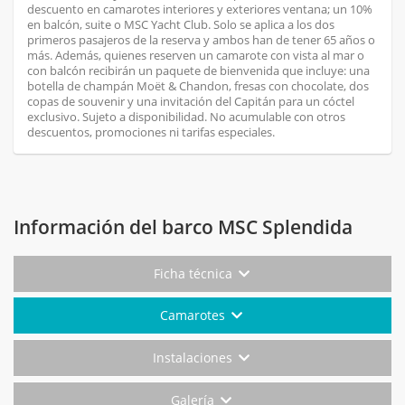
descuento en camarotes interiores y exteriores ventana; un 10%
en balcón, suite o MSC Yacht Club. Solo se aplica a los dos
primeros pasajeros de la reserva y ambos han de tener 65 años o
más. Además, quienes reserven un camarote con vista al mar o
con balcón recibirán un paquete de bienvenida que incluye: una
botella de champán Moët & Chandon, fresas con chocolate, dos
copas de souvenir y una invitación del Capitán para un cóctel
exclusivo. Sujeto a disponibilidad. No acumulable con otros
descuentos, promociones ni tarifas especiales.
Información del barco MSC Splendida
Ficha técnica
Camarotes
Instalaciones
Galería