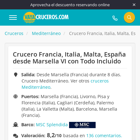
Aprovecha el descuento reservando online
917 815 555
Cruceros
Mediterráneo
Crucero Francia, Italia, Malta, Es
Crucero Francia, Italia, Malta, España
desde Marsella VI con Todo Incluido
Salida:
Desde Marsella (Francia) durante 8 días.
Crucero Mediterráneo. Ver otros
cruceros
Mediterráneo
.
Puertos:
Marsella (Francia), Livorno, Pisa y
Florencia (Italia), Cagliari (Cerdeña), Palermo
(Italia), La Valletta (Malta), Barcelona, Marsella
(Francia).
Barco:
MSC Splendida
8,2
Valoración:
/10
basada en
136 comentarios.