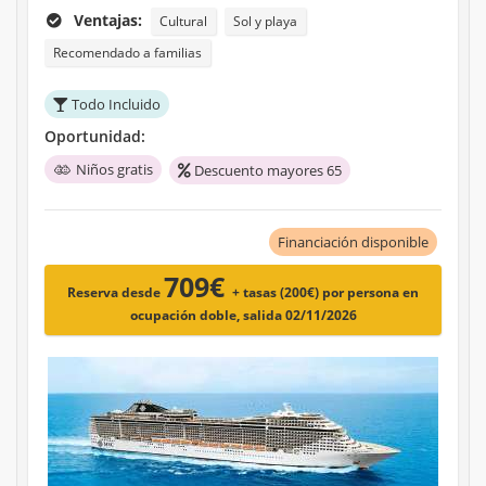
Ventajas:
Cultural
Sol y playa
Recomendado a familias
Todo Incluido
Oportunidad:
Niños gratis
Descuento mayores 65
Financiación disponible
709€
Reserva desde
+ tasas (200€)
por persona en
ocupación doble, salida 02/11/2026