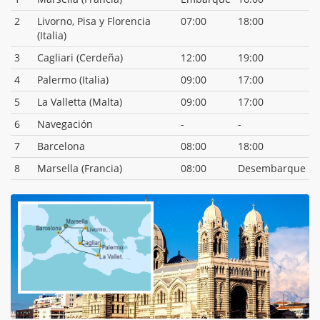
2
Livorno, Pisa y Florencia
07:00
18:00
(Italia)
3
Cagliari (Cerdeña)
12:00
19:00
4
Palermo (Italia)
09:00
17:00
5
La Valletta (Malta)
09:00
17:00
6
Navegación
-
-
7
Barcelona
08:00
18:00
8
Marsella (Francia)
08:00
Desembarque