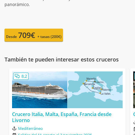
panorámico.
709€
Desde
+ tasas (200€)
También te pueden interesar estos cruceros
8,2
Crucero Italia, Malta, España, Francia desde
Livorno
Mediterráneo
Salidas del 11 agosto al 3 noviembre 2026