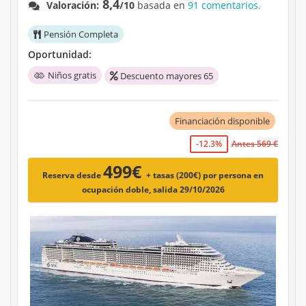
8,4
Valoración:
/10
basada en
91 comentarios.
Pensión Completa
Oportunidad:
Niños gratis
Descuento mayores 65
Financiación disponible
-12.3%
Antes 569 €
499€
Reserva desde
+ tasas (200€)
por persona en
ocupación doble, salida 29/10/2026