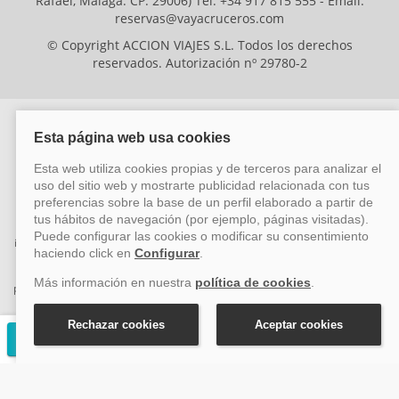
Rafael, Málaga. CP: 29006) Tel: +34 917 815 555 - Email:
reservas@vayacruceros.com
© Copyright ACCION VIAJES S.L. Todos los derechos
reservados. Autorización nº 29780-2
ACCION VIAJES SL ha sido beneficiaria del Fondo Europeo de Desarrollo
Regional (FEDER), cuyo objetivo es mejorar la competitividad de las pymes
mediante el impulso de la innovación, el desarrollo tecnológico, la
investigación de calidad y el uso seguro y fiable del ciberespacio. Gracias a
esta financiación, la empresa ha puesto en marcha un Plan de Acción
durante el año 2026 para reforzar su competitividad empresarial,
promoviendo la innovación y la ciberseguridad. Para ello, ha contado con el
apoyo de los programas Pyme Innova y Pyme Cibersegura de la Cámara
de Comercio de Málaga. #EuropaSeSiente
Solicitar presupuesto gratuito