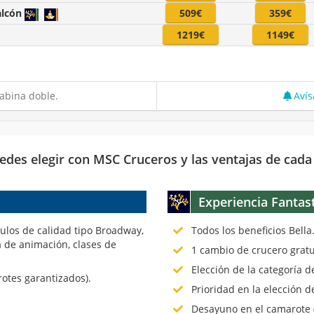
alcón
509€
359€
1219€
1149€
abina doble.
Avís
edes elegir con MSC Cruceros y las ventajas de cada
Experiencia Fantas
culos de calidad tipo Broadway,
Todos los beneficios Bella
 de animación, clases de
1 cambio de crucero gratu
Elección de la categoría 
rotes garantizados).
Prioridad en la elección d
Desayuno en el camarote (