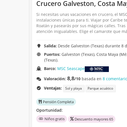
Crucero Galveston, Costa May
Si necesitas unas vacaciones en crucero, el MS
instalaciones únicas para ti. Viajar por Caribe 
Roatán y pasearás por sus mágicas calles. Tras 
atención inigualables. Elige el camarote que má
Salida:
Desde Galveston (Texas) durante 8 d
Puertos:
Galveston (Texas), Costa Maya (Méx
(Texas).
Barco:
MSC Seascape
8,8
Valoración:
/10
basada en
8 comentario
Ventajas:
Sol y playa
Parque acuático
Pensión Completa
Oportunidad:
Niños gratis
Descuento mayores 65