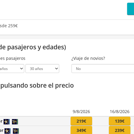
sde 259€
de pasajeros y edades)
es pasajeros
¿Viaje de novios?
a pulsando sobre el precio
9/8/2026
16/8/2026
or
219€
139€
or
349€
239€