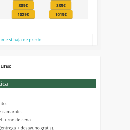
389€
339€
1029€
1019€
ame si baja de precio
 una:
tica
.
ito.
de camarote.
el turno de cena.
entrega + desayuno gratis).