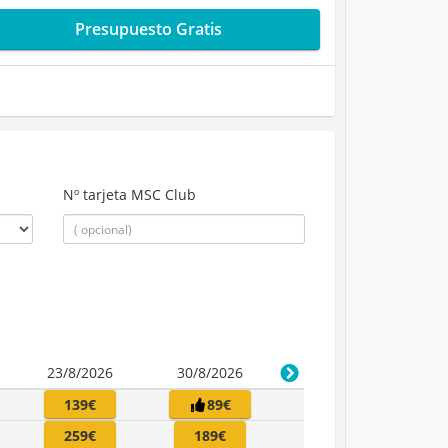
Presupuesto Gratis
Nº tarjeta MSC Club
23/8/2026
30/8/2026
139€
89€
259€
189€