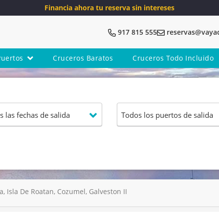
Financia ahora tu reserva sin intereses
917 815 555
reservas@vaya
Puertos
Cruceros Baratos
Cruceros Todo Incluido
, Isla De Roatan, Cozumel, Galveston II