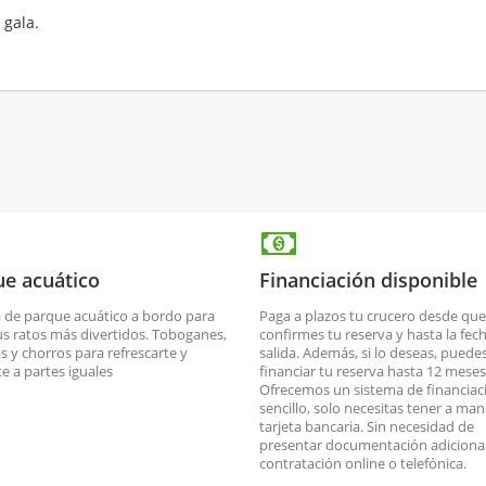
 gala.
e acuático
Financiación disponible
a de parque acuático a bordo para
Paga a plazos tu crucero desde que
us ratos más divertidos. Toboganes,
confirmes tu reserva y hasta la fec
s y chorros para refrescarte y
salida. Además, si lo deseas, puede
te a partes iguales
financiar tu reserva hasta 12 meses
Ofrecemos un sistema de financiac
sencillo, solo necesitas tener a man
tarjeta bancaria. Sin necesidad de
presentar documentación adicional
contratación online o telefónica.