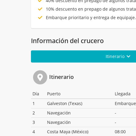
40% descuento en prepago de algunos trata
10% descuento en prepago de algunos trata
Embarque prioritario y entrega de equipaje
Información del crucero
Itinerario
Itinerario
Día
Puerto
Llegada
1
Galveston (Texas)
Embarque
2
Navegación
-
3
Navegación
-
4
Costa Maya (México)
08:00