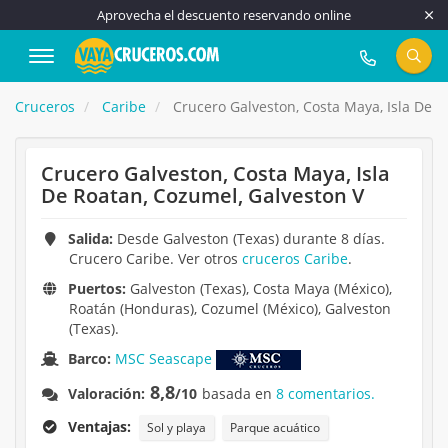
Aprovecha el descuento reservando online
917 815 555
Cruceros
Caribe
Crucero Galveston, Costa Maya, Isla De R
Crucero Galveston, Costa Maya, Isla
De Roatan, Cozumel, Galveston V
Salida:
Desde Galveston (Texas) durante 8 días.
Crucero Caribe. Ver otros
cruceros Caribe
.
Puertos:
Galveston (Texas), Costa Maya (México),
Roatán (Honduras), Cozumel (México), Galveston
(Texas).
Barco:
MSC Seascape
8,8
Valoración:
/10
basada en
8 comentarios.
Ventajas:
Sol y playa
Parque acuático