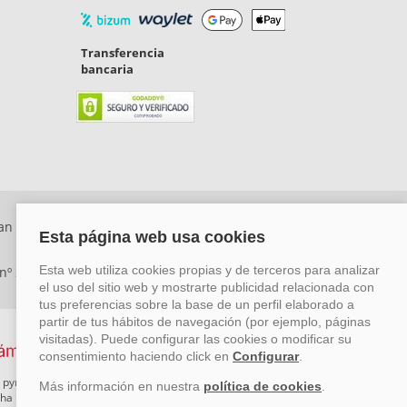
Transferencia
bancaria
an Rafael, Málaga. CP: 29006) Tel: +34 917 815 555 -
 nº 29780-2
 pymes mediante el impulso de la innovación, el desarrollo
rcha un Plan de Acción durante el año 2026 para reforzar su