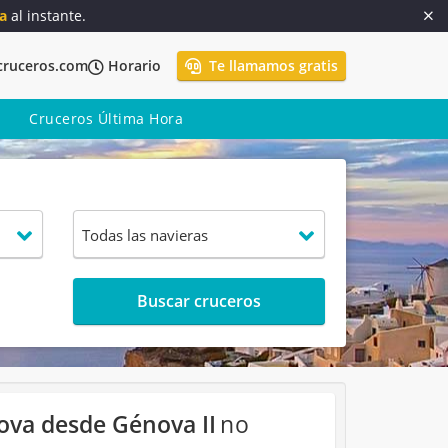
a
al instante.
cruceros.com
Horario
Te llamamos gratis
Cruceros Última Hora
Buscar cruceros
nova desde Génova II
no