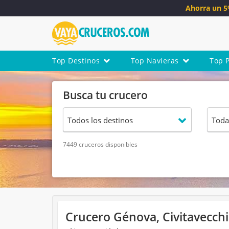
Ahorra un 
Top Destinos
Top Navieras
Top 
Busca tu crucero
7449 cruceros disponibles
Crucero Génova, Civitavecchi