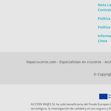
Nota Le
Contrat
Polític
Polític
Informa
Línea
Vayacruceros.com - Especialistas en cruceros - Acci
© Copyrigh
ACCION VIAJES SL ha sido beneficiaria del Fondo Europeo d
tecnológico, la investigación de calidad y el uso seguro y