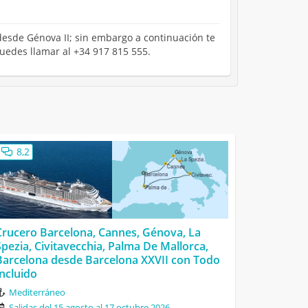
 desde Génova II; sin embargo a continuación te
puedes llamar al +34 917 815 555.
8,2
Crucero Barcelona, Cannes, Génova, La
Spezia, Civitavecchia, Palma De Mallorca,
Barcelona desde Barcelona XXVII con Todo
Incluido
Mediterráneo
Salidas del 15 agosto al 17 octubre 2026