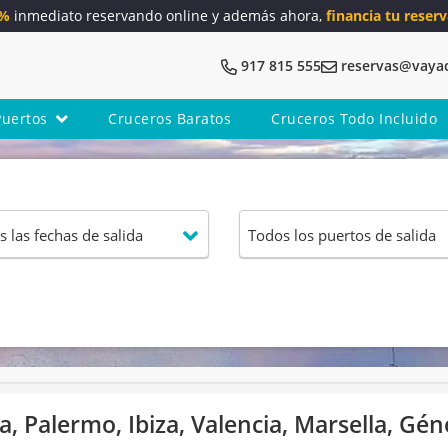
5%
inmediato reservando online y además ahora,
financia tu reserv
917 815 555
reservas@vaya
Puertos
Cruceros Baratos
Cruceros Todo Incluido
a, Palermo, Ibiza, Valencia, Marsella, Gé