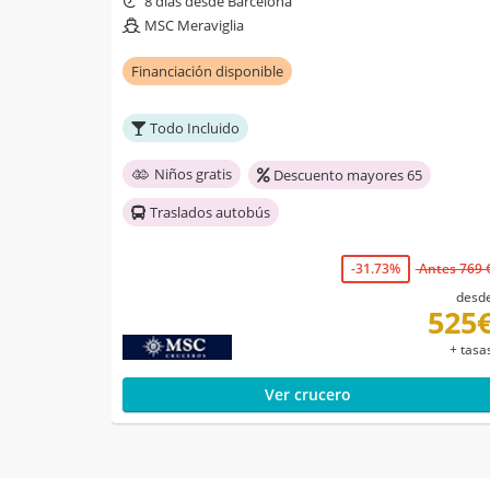
8 días desde Barcelona
MSC Meraviglia
Financiación disponible
Todo Incluido
Niños gratis
Descuento mayores 65
Traslados autobús
-31.73%
Antes 769 
desd
525
+ tasa
Ver crucero