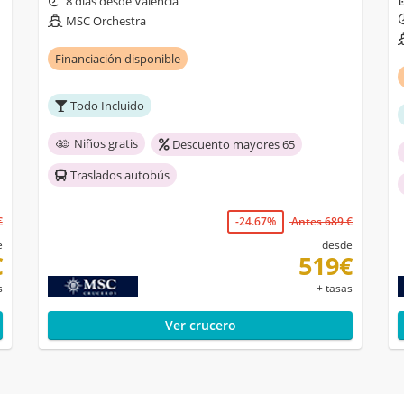
8 días desde Valencia
MSC Orchestra
Financiación disponible
Todo Incluido
Niños gratis
Descuento mayores 65
Traslados autobús
€
-24.67%
Antes 689 €
e
desde
€
519€
s
+ tasas
Ver crucero