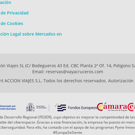
ación
a de Privacidad
a de Cookies
ción Legal sobre Mercados en
ón Viajes SL (C/ Bodegueros 43 Ed. CBC Planta 2ª Of. 14, Polígono S
Email: reservas@vayacruceros.com
t ACCION VIAJES S.L. Todos los derechos reservados. Autorización
e Desarrollo Regional (FEDER), cuyo objetivo es mejorar la competitividad de las
 fiable del ciberespacio. Gracias a esta financiación, la empresa ha puesto en ma
a ciberseguridad. Para ello, ha contado con el apoyo de los programas Pyme Inn
#EuropaSeSiente