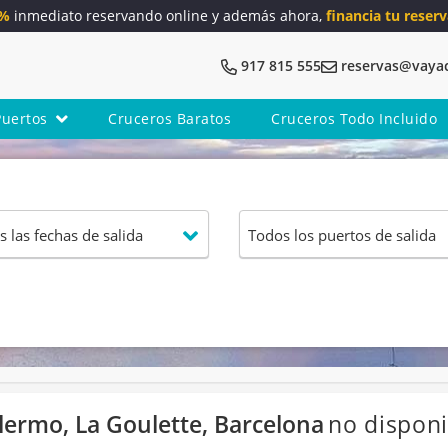
5%
inmediato reservando online y además ahora,
financia tu reserv
917 815 555
reservas@vaya
Puertos
Cruceros Baratos
Cruceros Todo Incluido
lermo, La Goulette, Barcelona
no disponi