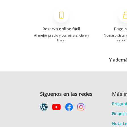
Reserva online fácil
Pago s
Al mejor precio y con asistencia en
Nuestro siste
línea.
securi
Y además
Síguenos en las redes
Más i
Pregunt
Financi
Nota Le