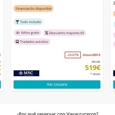
Financiación disponible
Todo Incluido
Niños gratis
Descuento mayores 65
Traslados autobús
€
-24.67%
Antes 689 €
e
desde
€
519€
s
+ tasas
Ver crucero
¿Por qué reservar con Vayacruceros?