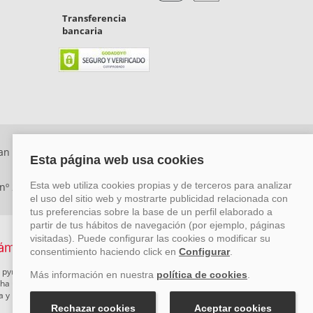
Transferencia
bancaria
an Rafael, Málaga. CP: 29006) Tel: +34 917 815 555 -
 nº 29780-2
 pymes mediante el impulso de la innovación, el desarrollo
rcha un Plan de Acción durante el año 2026 para reforzar su
ova y Pyme Cibersegura de la Cámara de Comercio de Málaga.