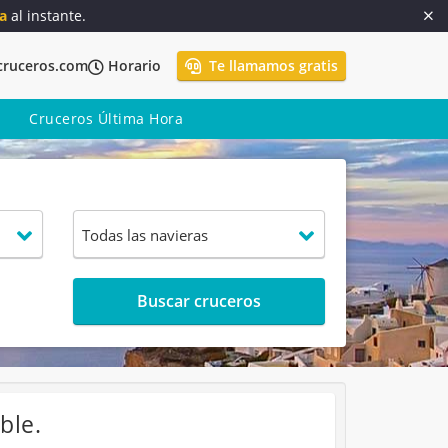
a
al instante.
cruceros.com
Horario
Te llamamos gratis
Cruceros Última Hora
Buscar cruceros
ble.