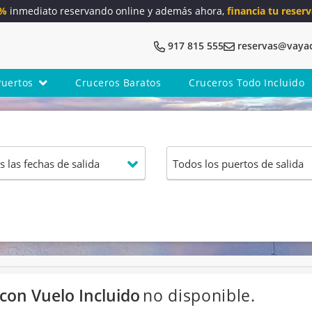
5%
inmediato reservando online y además ahora,
financia tu reserv
917 815 555
reservas@vaya
Puertos
Cruceros Baratos
Cruceros Todo Incluido
 con Vuelo Incluido
no disponible.