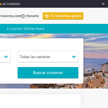
a
al instante.
cruceros.com
Horario
Te llamamos gratis
Cruceros Última Hora
Buscar cruceros