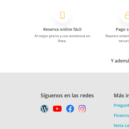
Reserva online fácil
Pago s
Al mejor precio y con asistencia en
Nuestro siste
línea.
securi
Y además
Síguenos en las redes
Más i
Pregunt
Financi
Nota Le