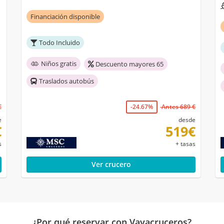
Financiación disponible
Todo Incluido
Niños gratis
Descuento mayores 65
Traslados autobús
€
-24.67%
Antes 689 €
e
desde
€
519€
s
+ tasas
Ver crucero
¿Por qué reservar con Vayacruceros?