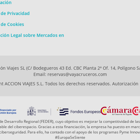
ación
a de Privacidad
a de Cookies
ción Legal sobre Mercados en
ón Viajes SL (C/ Bodegueros 43 Ed. CBC Planta 2ª Of. 14, Polígono S
Email: reservas@vayacruceros.com
t ACCION VIAJES S.L. Todos los derechos reservados. Autorización
e Desarrollo Regional (FEDER), cuyo objetivo es mejorar la competitividad de las
 fiable del ciberespacio. Gracias a esta financiación, la empresa ha puesto en ma
a ciberseguridad. Para ello, ha contado con el apoyo de los programas Pyme Inn
#EuropaSeSiente