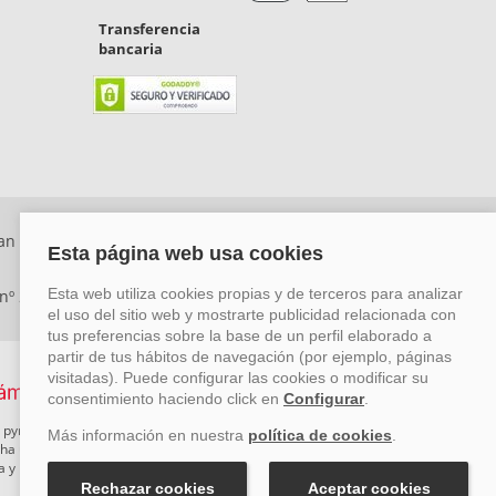
Transferencia
bancaria
an Rafael, Málaga. CP: 29006) Tel: +34 917 815 555 -
 nº 29780-2
 pymes mediante el impulso de la innovación, el desarrollo
rcha un Plan de Acción durante el año 2026 para reforzar su
ova y Pyme Cibersegura de la Cámara de Comercio de Málaga.