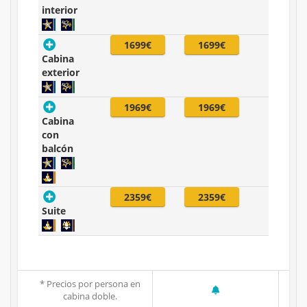
interior
1699€
1699€
Cabina
exterior
1969€
1969€
Cabina
con
balcón
2359€
2359€
Suite
* Precios por persona en
cabina doble.