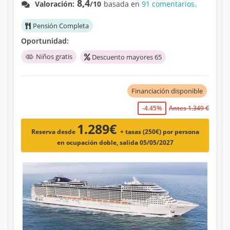
8,4
Valoración:
/10
basada en
91 comentarios.
Pensión Completa
Oportunidad:
Niños gratis
Descuento mayores 65
Financiación disponible
-4.45%
Antes 1.349 €
1.289€
Reserva desde
+ tasas (250€)
por persona
en ocupación doble, salida 05/05/2027