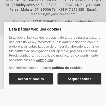
SL (C/ Bodegueros 43 Ed. CBC Planta 2ª Of. 14, Polígono San
Rafael, Málaga. CP: 29006) Tel: +34 917 815 555 - Email:
reservas@vayacruceros.com
© Copyright ACCION VIAJES S.L. Todos los derechos
reservados. Autorización nº 29780-2
ACCION VIAJES SL ha sido beneficiaria del Fondo Europeo de Desarrollo
Regional (FEDER), cuyo objetivo es mejorar la competitividad de las pymes
mediante el impulso de la innovación, el desarrollo tecnológico, la
investigación de calidad y el uso seguro y fiable del ciberespacio. Gracias a
esta financiación, la empresa ha puesto en marcha un Plan de Acción
durante el año 2026 para reforzar su competitividad empresarial,
promoviendo la innovación y la ciberseguridad. Para ello, ha contado con el
apoyo de los programas Pyme Innova y Pyme Cibersegura de la Cámara
de Comercio de Málaga. #EuropaSeSiente