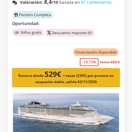
8,4
Valoración:
/10
basada en
91 comentarios.
Pensión Completa
Oportunidad:
Niños gratis
Descuento mayores 65
Financiación disponible
-19.73%
Antes 659 €
529€
Reserva desde
+ tasas (230€)
por persona en
ocupación doble, salida 03/11/2026