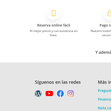
Reserva online fácil
Pago s
Al mejor precio y con asistencia en
Nuestro siste
línea.
securi
Y además
Síguenos en las redes
Más i
Pregunt
Financi
Nota Le