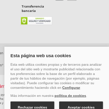
Transferencia
bancaria
an Rafael, Málaga. CP: 29006) Tel: +34 917 815 555 -
 nº 29780-2
 pymes mediante el impulso de la innovación, el desarrollo
rcha un Plan de Acción durante el año 2026 para reforzar su
ova y Pyme Cibersegura de la Cámara de Comercio de Málaga.