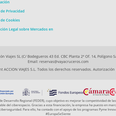
ación
a de Privacidad
a de Cookies
ción Legal sobre Mercados en
ón Viajes SL (C/ Bodegueros 43 Ed. CBC Planta 2ª Of. 14, Polígono S
Email: reservas@vayacruceros.com
t ACCION VIAJES S.L. Todos los derechos reservados. Autorización
e Desarrollo Regional (FEDER), cuyo objetivo es mejorar la competitividad de las
 fiable del ciberespacio. Gracias a esta financiación, la empresa ha puesto en ma
a ciberseguridad. Para ello, ha contado con el apoyo de los programas Pyme Inn
#EuropaSeSiente