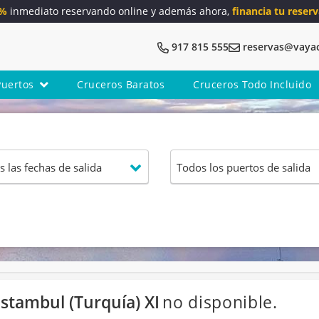
5%
inmediato reservando online y además ahora,
financia tu reserv
917 815 555
reservas@vaya
Puertos
Cruceros Baratos
Cruceros Todo Incluido
Estambul (Turquía) XI
no disponible.