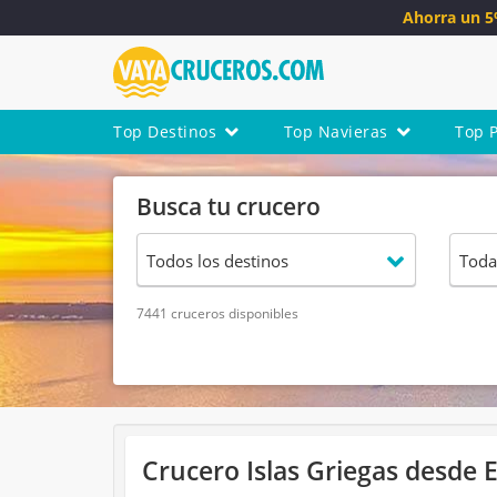
Ahorra un 
Top Destinos
Top Navieras
Top 
Busca tu crucero
7441 cruceros disponibles
Crucero Islas Griegas desde 