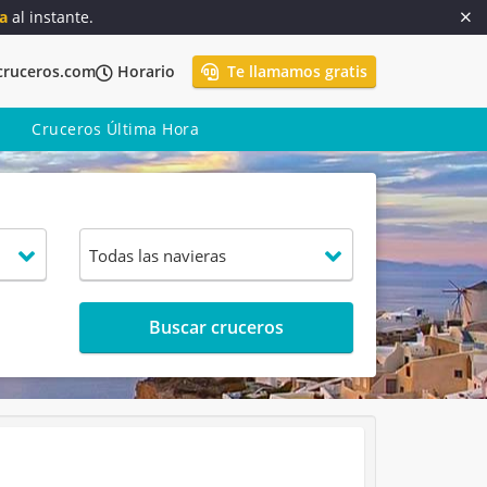
a
al instante.
cruceros.com
Horario
Te llamamos gratis
Cruceros Última Hora
Buscar cruceros