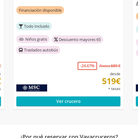
Financiación disponible
Todo Incluido
Niños gratis
Descuento mayores 65
Traslados autobús
€
-24.67%
Antes 689 €
e
desde
€
519€
s
+ tasas
Ver crucero
¿Por qué reservar con Vayacruceros?