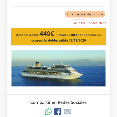
Financiación disponible
-41.61%
Antes 769 €
449€
Reserva desde
+ tasas (230€)
por persona en
ocupación doble, salida 02/11/2026
Compartir en Redes Sociales