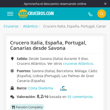
Aprovecha el descuento reservando online
917 815 555
Cruceros
Atlántico
Crucero Italia, España, Portugal, Canari
Crucero Italia, España, Portugal,
Canarias desde Savona
Salida:
Desde Savona (Italia) durante 9 días.
Crucero Atlántico. Ver otros
cruceros Atlántico
.
Puertos:
Savona (Italia), Barcelona, Málaga, Cádiz
(España), Lisboa (Portugal), Las Palmas de Gran
Canaria (España).
Barco:
Costa Diadema
8,2
Valoración:
/10
basada en
92 comentarios.
Pensión Completa