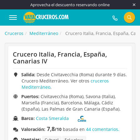
Aprovecha el descuento reservando online
917 815 555
Cruceros
Mediterráneo
Crucero Italia, Francia, España, Cana
Crucero Italia, Francia, España,
Canarias IV
Salida:
Desde Civitavecchia (Roma) durante 9 días.
Crucero Mediterráneo. Ver otros
cruceros
Mediterráneo
.
Puertos:
Civitavecchia (Roma), Savona (Italia),
Marsella (Francia), Barcelona, Málaga, Cádiz
(España), Las Palmas de Gran Canaria (España).
Barco:
Costa Smeralda
7,8
Valoración:
/10
basada en
44 comentarios.
Ventajas:
Cultural
Sol y playa