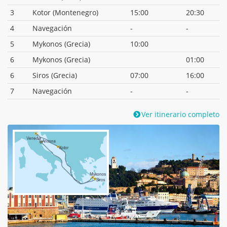
3
Kotor (Montenegro)
15:00
20:30
4
Navegación
-
-
5
Mykonos (Grecia)
10:00
6
Mykonos (Grecia)
01:00
6
Siros (Grecia)
07:00
16:00
7
Navegación
-
-
Ver itinerario completo