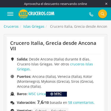
Aprovecha el descuento reservando online
917 815 555
Cruceros
Islas Griegas
Crucero Italia, Grecia desde Ancona V
Crucero Italia, Grecia desde Ancona
VII
Salida:
Desde Ancona (Italia) durante 8 días.
Crucero Islas Griegas. Ver otros
cruceros Islas
Griegas
.
Puertos:
Ancona (Italia), Venecia (Italia), Kotor
(Montenegro), Mykonos (Grecia), Siros (Grecia),
Ancona (Italia).
Barco:
MSC Lirica
7,6
Valoración:
/10
basada en
58 comentarios.
Ventajas:
Cultural
Sol y playa