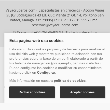
Vayacruceros.com - Especialistas en cruceros - Acción Viajes
SL (C/ Bodegueros 43 Ed. CBC Planta 2ª Of. 14, Polígono San
Rafael, Málaga. CP: 29006) Tel: +34 917 815 555 - Email:
reservas@vayacruceros.com
© Copyright ACCION VIAJES S.L. Todos los derechos
reservados. Autorización nº 29780-2
ACCION VIAJES SL ha sido beneficiaria del Fondo Europeo de Desarrollo
Regional (FEDER), cuyo objetivo es mejorar la competitividad de las pymes
mediante el impulso de la innovación, el desarrollo tecnológico, la
investigación de calidad y el uso seguro y fiable del ciberespacio. Gracias a
esta financiación, la empresa ha puesto en marcha un Plan de Acción
durante el año 2026 para reforzar su competitividad empresarial,
promoviendo la innovación y la ciberseguridad. Para ello, ha contado con el
apoyo de los programas Pyme Innova y Pyme Cibersegura de la Cámara
de Comercio de Málaga. #EuropaSeSiente