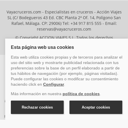
Vayacruceros.com - Especialistas en cruceros - Acción Viajes
SL (C/ Bodegueros 43 Ed. CBC Planta 2ª Of. 14, Polígono San
Rafael, Málaga. CP: 29006) Tel: +34 917 815 555 - Email:
reservas@vayacruceros.com
© Copyright ACCION VIAJES S.L. Todos los derechos
reservados. Autorización nº 29780-2
ACCION VIAJES SL ha sido beneficiaria del Fondo Europeo de Desarrollo
Regional (FEDER), cuyo objetivo es mejorar la competitividad de las pymes
mediante el impulso de la innovación, el desarrollo tecnológico, la
investigación de calidad y el uso seguro y fiable del ciberespacio. Gracias a
esta financiación, la empresa ha puesto en marcha un Plan de Acción
durante el año 2026 para reforzar su competitividad empresarial,
promoviendo la innovación y la ciberseguridad. Para ello, ha contado con el
apoyo de los programas Pyme Innova y Pyme Cibersegura de la Cámara
de Comercio de Málaga. #EuropaSeSiente