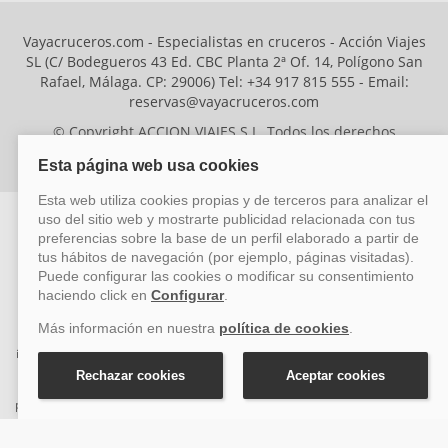
Vayacruceros.com - Especialistas en cruceros - Acción Viajes
SL (C/ Bodegueros 43 Ed. CBC Planta 2ª Of. 14, Polígono San
Rafael, Málaga. CP: 29006) Tel: +34 917 815 555 - Email:
reservas@vayacruceros.com
© Copyright ACCION VIAJES S.L. Todos los derechos
reservados. Autorización nº 29780-2
ACCION VIAJES SL ha sido beneficiaria del Fondo Europeo de Desarrollo
Regional (FEDER), cuyo objetivo es mejorar la competitividad de las pymes
mediante el impulso de la innovación, el desarrollo tecnológico, la
investigación de calidad y el uso seguro y fiable del ciberespacio. Gracias a
esta financiación, la empresa ha puesto en marcha un Plan de Acción
durante el año 2026 para reforzar su competitividad empresarial,
promoviendo la innovación y la ciberseguridad. Para ello, ha contado con el
apoyo de los programas Pyme Innova y Pyme Cibersegura de la Cámara
de Comercio de Málaga. #EuropaSeSiente