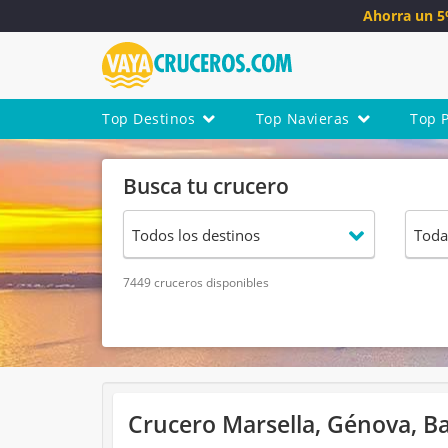
Ahorra un 
Top Destinos
Top Navieras
Top 
Busca tu crucero
7449 cruceros disponibles
Crucero Marsella, Génova, Ba