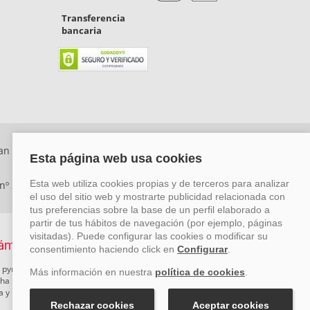
Transferencia
bancaria
an Rafael, Málaga. CP: 29006) Tel: +34 917 815 555 -
 nº 29780-2
 pymes mediante el impulso de la innovación, el desarrollo
rcha un Plan de Acción durante el año 2026 para reforzar su
ova y Pyme Cibersegura de la Cámara de Comercio de Málaga.