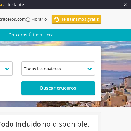
a
al instante.
cruceros.com
Horario
Te llamamos gratis
Cruceros Última Hora
Buscar cruceros
Todo Incluido
no disponible.