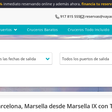
5%
inmediato reservando online y además ahora,
financia tu reserv
917 815 555
reservas@vaya
Puertos
Cruceros Baratos
Cruceros Todo Incluido
rcelona, Marsella desde Marsella IX con 