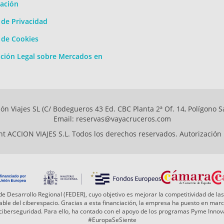
ación
a de Privacidad
a de Cookies
ción Legal sobre Mercados en
ón Viajes SL (C/ Bodegueros 43 Ed. CBC Planta 2ª Of. 14, Polígono S
Email: reservas@vayacruceros.com
t ACCION VIAJES S.L. Todos los derechos reservados. Autorización
e Desarrollo Regional (FEDER), cuyo objetivo es mejorar la competitividad de las
 fiable del ciberespacio. Gracias a esta financiación, la empresa ha puesto en ma
a ciberseguridad. Para ello, ha contado con el apoyo de los programas Pyme Inn
#EuropaSeSiente