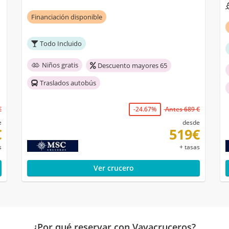
Financiación disponible
Todo Incluido
Niños gratis
Descuento mayores 65
Traslados autobús
€
-24.67%
Antes 689 €
e
desde
€
519€
s
+ tasas
Ver crucero
¿Por qué reservar con Vayacruceros?