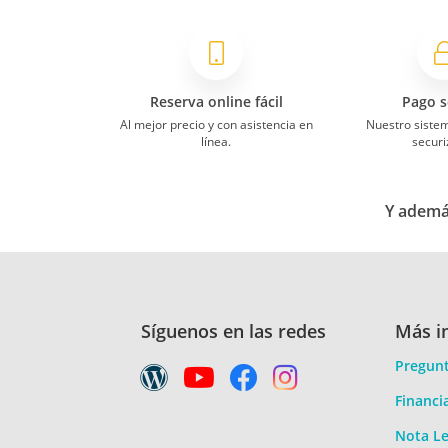
Reserva online fácil
Pago s
Al mejor precio y con asistencia en
Nuestro siste
línea.
securi
Y además
Síguenos en las redes
Más i
Pregunt
Financi
Nota Le