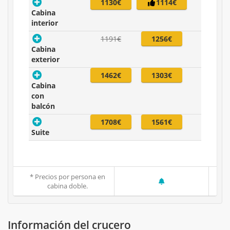
1130€
1114€
Cabina
interior
1191€
1256€
Cabina
exterior
1462€
1303€
Cabina
con
balcón
1708€
1561€
Suite
* Precios por persona en
cabina doble.
Información del crucero