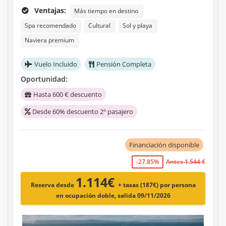
Ventajas:
Más tiempo en destino
Spa recomendado
Cultural
Sol y playa
Naviera premium
Vuelo Incluido
Pensión Completa
Oportunidad:
Hasta 600 € descuento
Desde 60% descuento 2º pasajero
Financiación disponible
-27.85%
Antes 1.544 €
1.114€
Reserva desde
+ tasas (187€)
por persona
en ocupación doble, salida 09/11/2026