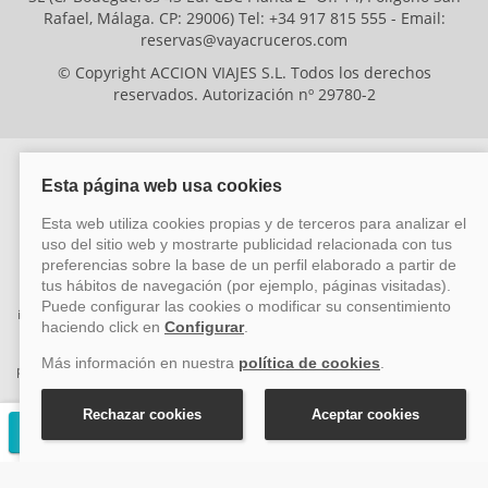
Rafael, Málaga. CP: 29006) Tel: +34 917 815 555 - Email:
reservas@vayacruceros.com
© Copyright ACCION VIAJES S.L. Todos los derechos
reservados. Autorización nº 29780-2
ACCION VIAJES SL ha sido beneficiaria del Fondo Europeo de Desarrollo
Regional (FEDER), cuyo objetivo es mejorar la competitividad de las pymes
mediante el impulso de la innovación, el desarrollo tecnológico, la
investigación de calidad y el uso seguro y fiable del ciberespacio. Gracias a
esta financiación, la empresa ha puesto en marcha un Plan de Acción
durante el año 2026 para reforzar su competitividad empresarial,
promoviendo la innovación y la ciberseguridad. Para ello, ha contado con el
apoyo de los programas Pyme Innova y Pyme Cibersegura de la Cámara
de Comercio de Málaga. #EuropaSeSiente
Solicitar presupuesto gratuito