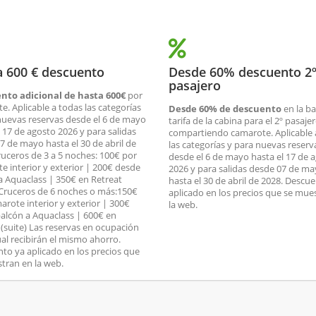
a 600 € descuento
Desde 60% descuento 2
pasajero
nto adicional de hasta 600€
por
e. Aplicable a todas las categorías
Desde 60% de descuento
en la b
nuevas reservas desde el 6 de mayo
tarifa de la cabina para el 2º pasajer
l 17 de agosto 2026 y para salidas
compartiendo camarote. Aplicable 
7 de mayo hasta el 30 de abril de
las categorías y para nuevas reserv
ruceros de 3 a 5 noches: 100€ por
desde el 6 de mayo hasta el 17 de 
e interior y exterior | 200€ desde
2026 y para salidas desde 07 de m
a Aquaclass | 350€ en Retreat
hasta el 30 de abril de 2028. Descu
. Cruceros de 6 noches o más:150€
aplicado en los precios que se mue
arote interior y exterior | 300€
la web.
alcón a Aquaclass | 600€ en
 (suite) Las reservas en ocupación
ual recibirán el mismo ahorro.
to ya aplicado en los precios que
tran en la web.