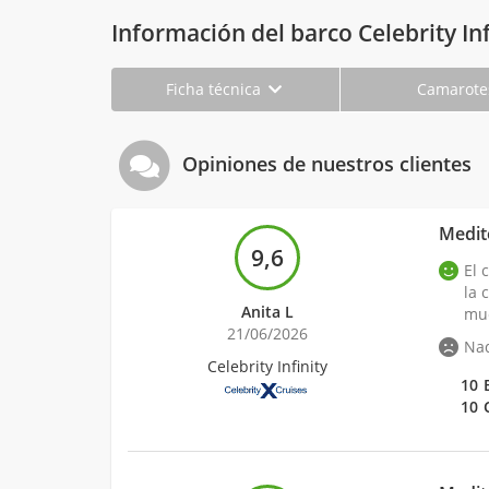
Información del barco Celebrity Inf
Ficha técnica
Camarot
Opiniones de nuestros clientes
Medite
9,6
El 
la 
Anita L
muc
21/06/2026
Na
Celebrity Infinity
10
10