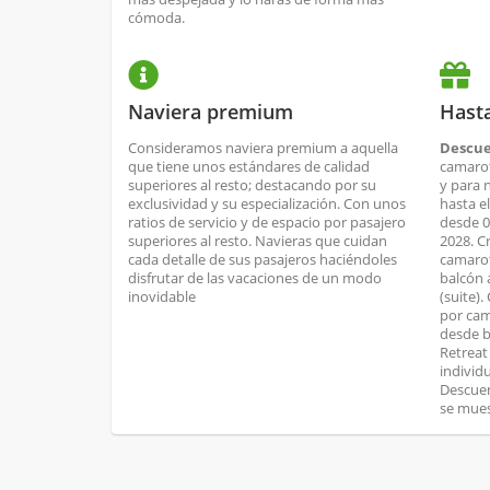
cómoda.
Naviera premium
Hast
Consideramos naviera premium a aquella
Descue
que tiene unos estándares de calidad
camarot
superiores al resto; destacando por su
y para 
exclusividad y su especialización. Con unos
hasta e
ratios de servicio y de espacio por pasajero
desde 0
superiores al resto. Navieras que cuidan
2028. C
cada detalle de sus pasajeros haciéndoles
camarot
disfrutar de las vacaciones de un modo
balcón 
inovidable
(suite)
por cam
desde b
Retreat
individ
Descuen
se mues