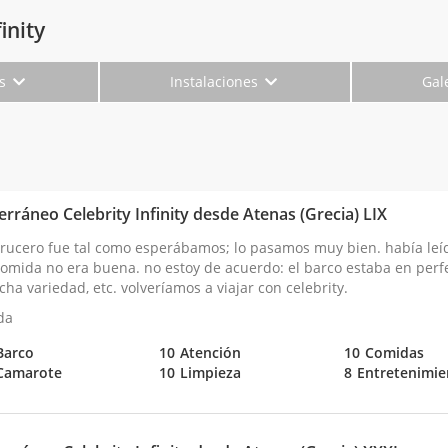
inity
es
Instalaciones
Gal
rráneo Celebrity Infinity desde Atenas (Grecia) LIX
crucero fue tal como esperábamos; lo pasamos muy bien. había leído
comida no era buena. no estoy de acuerdo: el barco estaba en perfe
ha variedad, etc. volveríamos a viajar con celebrity.
da
Barco
10
Atención
10
Comidas
Camarote
10
Limpieza
8
Entretenimie