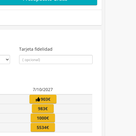
Tarjeta fidelidad
7/10/2027
903€
983€
1000€
5534€