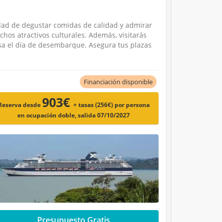
nidad de degustar comidas de calidad y admirar
uchos atractivos culturales. Además, visitarás
asa el día de desembarque. Asegura tus plazas
Financiación disponible
903€
Reserva desde
+ tasas (256€)
por persona
en ocupación doble, salida 07/10/2027
Presupuesto Gratis