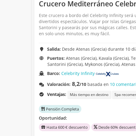
Crucero Mediterráneo Celebrit
Este crucero a bordo del Celebrity Infinity ser
divertidos espectáculos. Viajar por Islas Griega
Santorini y pasearás por sus mágicas calles. E
en solo unos minutos, es muy fácil.
Salida:
Desde Atenas (Grecia) durante 10 día
Puertos:
Atenas (Grecia), Kavala (Grecia), Te
Santorini (Grecia), Mykonos (Grecia), Atenas 
Barco:
Celebrity Infinity
8,2
Valoración:
/10
basada en
10 comentari
Ventajas:
Más tiempo en destino
Spa recome
Pensión Completa
Oportunidad:
Hasta 600 € descuento
Desde 60% descuento