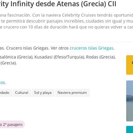
y Infinity desde Atenas (Grecia) CII
á una fascinación. Con la naviera Celebrity Cruises tendrás oportu
s te permitirá descubrir paisajes increíbles, ciudades sin igual y m
ste crucero con 10 días de duración hará que no quieras volver a c
s. Crucero Islas Griegas. Ver otros
cruceros Islas Griegas
.
salónica (Grecia), Kusadasi (Efeso/Turquía), Rodas (Grecia),
(Grecia).
os.
ndado
Cultural
Sol y playa
Naviera premium
 2º pasajero