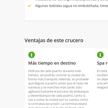
Algunas bebidas (agua no embotellada, limon
Ventajas de este crucero
Más tiempo en destino
Spa 
Disfruta de cada puerto durante más
En este
tiempo, así podrás conocer la ciudad de
excele
forma más tranquila. Además, es probable
no deje
que llegues a puerto antes que el resto de
una amp
navieras y te marches más tarde. Esto
relajar
agilizará bastante el proceso de embarque
y desembarque de cada puerto, tanto si
vas a visitar la ciudad por tu cuenta, como
si contratas excursión. La terminal estará
más despejada y lo harás de forma más