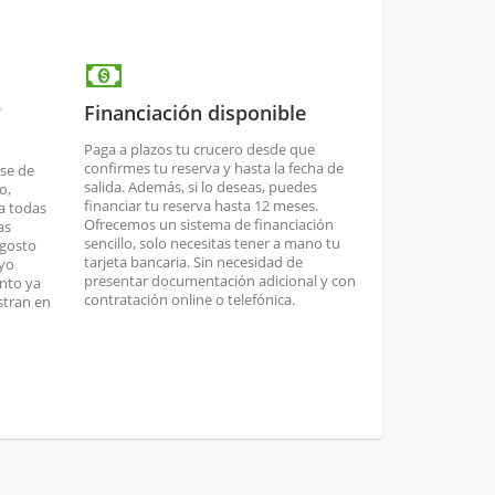
º
Financiación disponible
Paga a plazos tu crucero desde que
confirmes tu reserva y hasta la fecha de
ase de
salida. Además, si lo deseas, puedes
o,
financiar tu reserva hasta 12 meses.
a todas
Ofrecemos un sistema de financiación
as
sencillo, solo necesitas tener a mano tu
agosto
tarjeta bancaria. Sin necesidad de
ayo
presentar documentación adicional y con
ento ya
contratación online o telefónica.
stran en