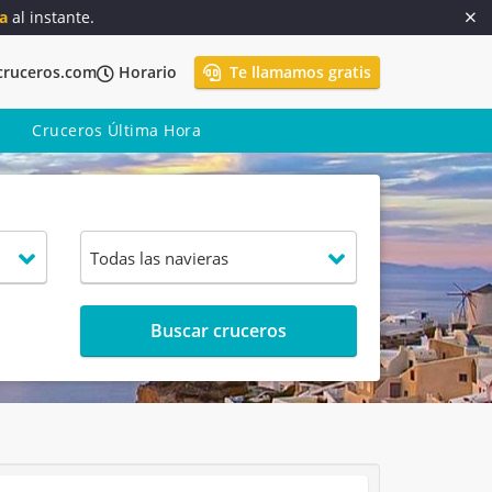
a
al instante.
cruceros.com
Horario
Te llamamos gratis
Cruceros Última Hora
Buscar cruceros