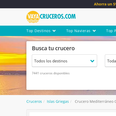
Ahorra un 
Top Destinos
Top Navieras
Top 
Busca tu crucero
7441 cruceros disponibles
Cruceros
Islas Griegas
Crucero Mediterráneo Cel