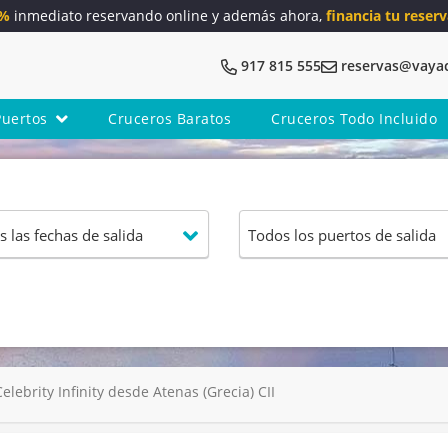
5%
inmediato reservando online y además ahora,
financia tu reserv
917 815 555
reservas@vaya
Puertos
Cruceros Baratos
Cruceros Todo Incluido
ebrity Infinity desde Atenas (Grecia) CII