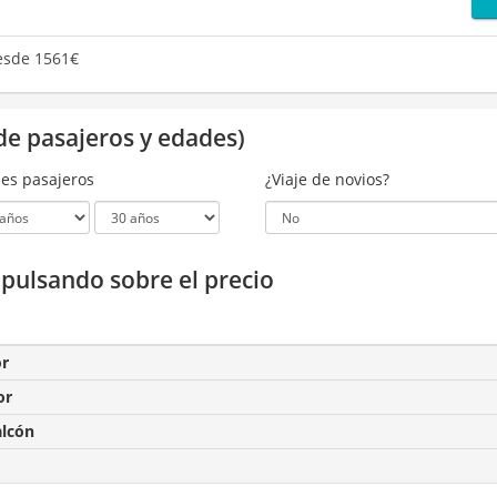
sde 1561€
de pasajeros y edades)
es pasajeros
¿Viaje de novios?
a pulsando sobre el precio
or
or
alcón