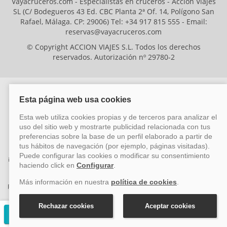
Vayacruceros.com - Especialistas en cruceros - Acción Viajes
SL (C/ Bodegueros 43 Ed. CBC Planta 2ª Of. 14, Polígono San
Rafael, Málaga. CP: 29006) Tel: +34 917 815 555 - Email:
reservas@vayacruceros.com
© Copyright ACCION VIAJES S.L. Todos los derechos
reservados. Autorización nº 29780-2
ACCION VIAJES SL ha sido beneficiaria del Fondo Europeo de Desarrollo
Regional (FEDER), cuyo objetivo es mejorar la competitividad de las pymes
mediante el impulso de la innovación, el desarrollo tecnológico, la
investigación de calidad y el uso seguro y fiable del ciberespacio. Gracias a
esta financiación, la empresa ha puesto en marcha un Plan de Acción
durante el año 2026 para reforzar su competitividad empresarial,
promoviendo la innovación y la ciberseguridad. Para ello, ha contado con el
apoyo de los programas Pyme Innova y Pyme Cibersegura de la Cámara
de Comercio de Málaga. #EuropaSeSiente
Solicitar presupuesto gratuito