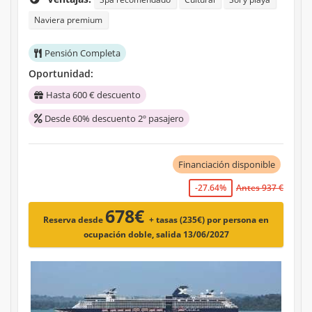
Naviera premium
Pensión Completa
Oportunidad:
Hasta 600 € descuento
Desde 60% descuento 2º pasajero
Financiación disponible
-27.64%
Antes 937 €
678€
Reserva desde
+ tasas (235€)
por persona en
ocupación doble, salida 13/06/2027