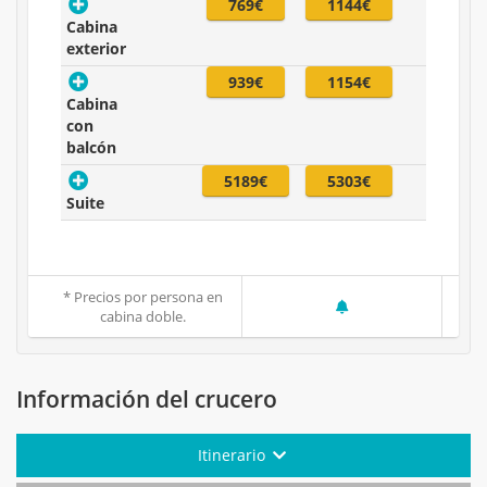
769€
1144€
Cabina
exterior
939€
1154€
Cabina
con
balcón
5189€
5303€
Suite
* Precios por persona en
cabina doble.
Información del crucero
Itinerario