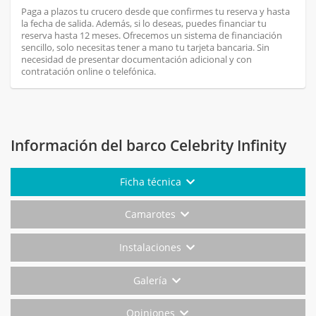
Paga a plazos tu crucero desde que confirmes tu reserva y hasta
la fecha de salida. Además, si lo deseas, puedes financiar tu
reserva hasta 12 meses. Ofrecemos un sistema de financiación
sencillo, solo necesitas tener a mano tu tarjeta bancaria. Sin
necesidad de presentar documentación adicional y con
contratación online o telefónica.
Información del barco Celebrity Infinity
Ficha técnica
Camarotes
Instalaciones
Galería
Opiniones