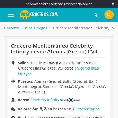
Aprovecha el descuento reservando online
917 815 555
Cruceros
Islas Griegas
Crucero Mediterráneo Celebrity Infin
Crucero Mediterráneo Celebrity
Infinity desde Atenas (Grecia) CVII
Salida:
Desde Atenas (Grecia) durante 8 días.
Crucero Islas Griegas. Ver otros
cruceros Islas
Griegas
.
Puertos:
Atenas (Grecia), Split (Croacia), Bar (
Montenegro), Santorini (Grecia), Mykonos (Grecia),
Atenas (Grecia).
Barco:
Celebrity Infinity
8,2
Valoración:
/10
basada en
10 comentarios.
Ventajas:
Spa recomendado
Cultural
Sol y playa