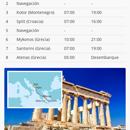
2
Navegación
-
-
3
Kotor (Montenegro)
07:00
19:00
4
Split (Croacia)
07:00
16:00
5
Navegación
-
-
6
Mykonos (Grecia)
10:00
21:00
7
Santorini (Grecia)
07:00
19:00
8
Atenas (Grecia)
05:00
Desembarque