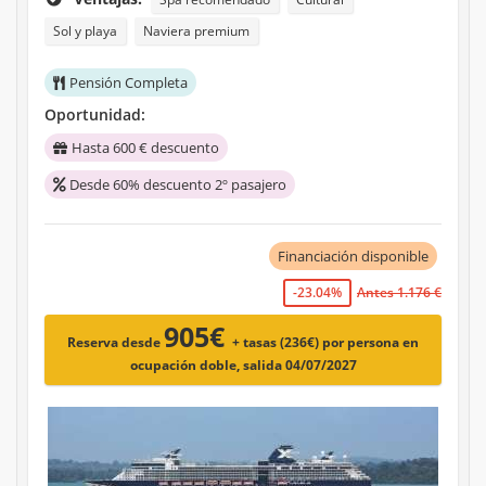
Sol y playa
Naviera premium
Pensión Completa
Oportunidad:
Hasta 600 € descuento
Desde 60% descuento 2º pasajero
Financiación disponible
-23.04%
Antes 1.176 €
905€
Reserva desde
+ tasas (236€)
por persona en
ocupación doble, salida 04/07/2027