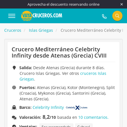
Aprovecha el descuento reservando online
917 815 555
Cruceros
Islas Griegas
Crucero Mediterráneo Celebrity Infi
Crucero Mediterráneo Celebrity
Infinity desde Atenas (Grecia) CVIII
Salida:
Desde Atenas (Grecia) durante 8 días.
Crucero Islas Griegas. Ver otros
cruceros Islas
Griegas
.
Puertos:
Atenas (Grecia), Kotor (Montenegro), Split
(Croacia), Mykonos (Grecia), Santorini (Grecia),
Atenas (Grecia).
Barco:
Celebrity Infinity
8,2
Valoración:
/10
basada en
10 comentarios.
Ventajas:
Spa recomendado
Cultural