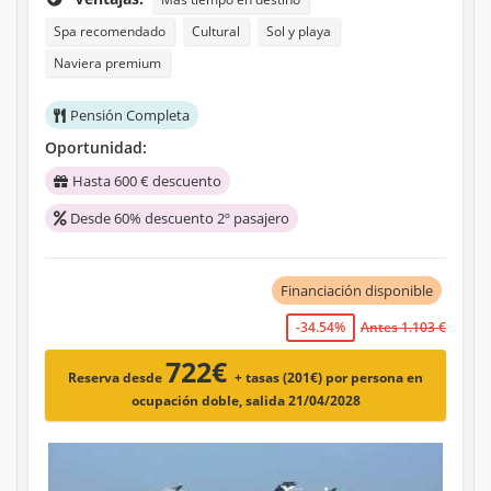
Spa recomendado
Cultural
Sol y playa
Naviera premium
Pensión Completa
Oportunidad:
Hasta 600 € descuento
Desde 60% descuento 2º pasajero
Financiación disponible
-34.54%
Antes 1.103 €
722€
Reserva desde
+ tasas (201€)
por persona en
ocupación doble, salida 21/04/2028