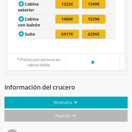
Cabina
1222€
1349€
exterior
Cabina
1400€
1539€
con balcón
Suite
5917€
6295€
* Precios por persona en
cabina doble.
Información del crucero
Itinerario
Puertos