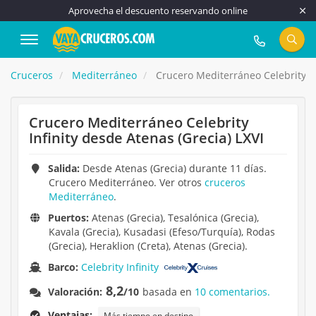
Aprovecha el descuento reservando online
917 815 555
Cruceros
Mediterráneo
Crucero Mediterráneo Celebrity Inf
Crucero Mediterráneo Celebrity
Infinity desde Atenas (Grecia) LXVI
Salida:
Desde Atenas (Grecia) durante 11 días.
Crucero Mediterráneo. Ver otros
cruceros
Mediterráneo
.
Puertos:
Atenas (Grecia), Tesalónica (Grecia),
Kavala (Grecia), Kusadasi (Efeso/Turquía), Rodas
(Grecia), Heraklion (Creta), Atenas (Grecia).
Barco:
Celebrity Infinity
8,2
Valoración:
/10
basada en
10 comentarios.
Ventajas:
Más tiempo en destino